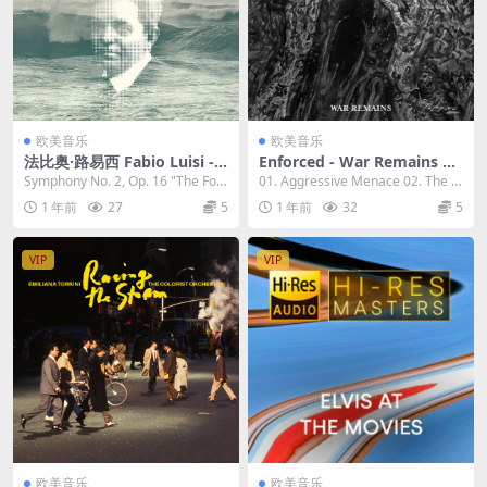
欧美音乐
欧美音乐
法比奥·路易西 Fabio Luisi - C
Enforced - War Remains 20
arl Nielsen Symphonies No
23 [24bit/48kHz] [Hi-Res Fl
Symphony No. 2, Op. 16 "The Fou
01. Aggressive Menace 02. The Q
s. 2 & 6 2023 [24bit/96kHz]
ac 477MB]
r Tempera...
uickening...
1 年前
27
5
1 年前
32
5
[Hi-Res Flac 1.27GB]
VIP
VIP
欧美音乐
欧美音乐