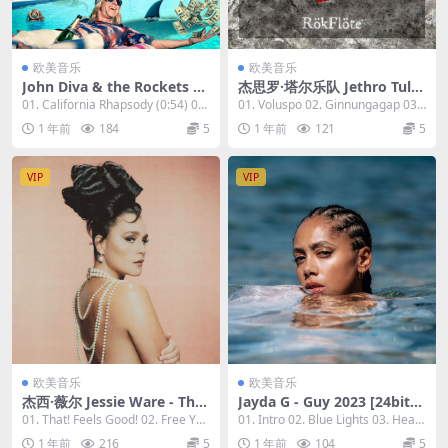
欧美音乐
欧美音乐
John Diva & the Rockets of
杰思罗·塔尔乐队 Jethro Tull -
Love - The Big Easy 2023 [2
RökFlöte 2023 [24bit/48kH
01. California Rhapsody (0:54) 02.
01. Voluspo 02. Ginnungagap 03.
4bit/44.1kHz] [Hi-Res Flac
z] [Hi-Res Flac 606MB]
The B...
Allfathe...
1 年前
184
5
1 年前
121
5
582MB]
VIP
VIP
欧美音乐
欧美音乐
杰西·薇尔 Jessie Ware - Tha
Jayda G - Guy 2023 [24bit/4
t! Feels Good! 2023 [24bit/4
4.1kHz] [Hi-Res Flac 738M
01. That! Feels Good! 02. Free You
01. Intro 02. Blue Lights 03. Head
8kHz] [Hi-Res Flac 521MB]
B]
rself ...
s Or T...
1 年前
216
5
1 年前
104
5