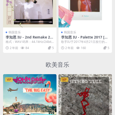
韩国音乐
韩国音乐
李知恩 IU - 2nd Remake 20
李知恩 IU - Palette 2017 [24
17 Album 꽃갈피 둘[24bit/4
Bit/96Hz] [Hi-Res Flac 911
格式：WAV 码率：44.1kHz/24bit
歌手IU于2017年4月21日发行的正
4.1kHz] [Hi-Res WAV 347M
MB]
流派：流行 发行日期：2017-...
规4辑《Palette》。除了先前公开
2 年前
84
5
2 年前
160
5
B]
的《...
欧美音乐
VIP
VIP