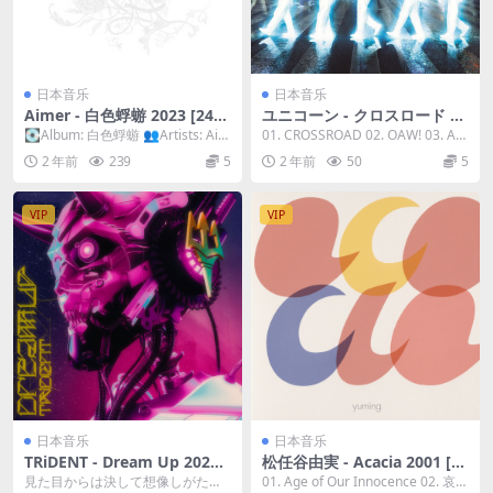
日本音乐
日本音乐
Aimer - 白色蜉蝣 2023 [24bi
ユニコーン - クロスロード 20
t/48kHz] [Hi-Res Flac 171M
23 [24Bit/96kHz] [Hi-Res Fl
💽Album: 白色蜉蝣 👥Artists: Aim
01. CROSSROAD 02. OAW! 03. Aru
B]
ac 827MB]
er 🎧Total trac...
kase. 04. ...
2 年前
239
5
2 年前
50
5
VIP
VIP
日本音乐
日本音乐
TRiDENT - Dream Up 2023
松任谷由実 - Acacia 2001 [20
[24Bit/48kHz] [Hi-Res Flac
23] [24Bit/96kHz] [Hi-Res Fl
見た目からは決して想像しがた
01. Age of Our Innocence 02. 哀し