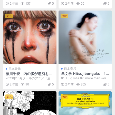
250MB]
ac 1.31GB]
い、重圧なサウンドとパフォーマ
みをください 03...
2 年前
157
5
2 年前
55
5
ンス 三叉槍(さんさそ...
VIP
VIP
日本音乐
日本音乐
藤川千愛 - 内の臓が愚痴をこ
羊文学 Hitsujibungaku - 12
ぼすもので 2023 [24Bit/48k
hugs (like butterflies) 2023
2023年10月クールのアニメ『盾の
01. Hug.m4a 02. more than word
Hz] [Hi-Res Flac 625MB]
[24Bit/48kHz] [Hi-Res Flac
勇者の成り上がり Season 3』『聖
s 03. Addi...
2 年前
90
5
2 年前
365
5
514MB]
剣学...
VIP
VIP