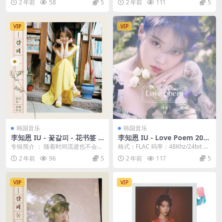
2 年前
58
5
2 年前
111
5
VIP
VIP
韩国音乐
韩国音乐
李知恩 IU - 꽃갈피 - 花书签 2
李知恩 IU - Love Poem 2019
014 [24bit/96khz] [Hi-Res F
[24bit/48Khz] [Hi-Res Flac 3
专辑简介 ： 随着时间流逝也不会褪
格式：FLAC 码率：48Khz/24bit 流
lac 522MB]
30MB]
色的，淳朴美丽的回忆的痕迹，IU
派：流行 发行日期：2019-1...
2 年前
96
5
2 年前
117
5
特别翻唱专辑《...
VIP
VIP