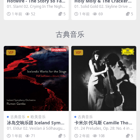
Hotwire - The Story so Far
Holy Moly & The Crackers -
1993 - 2023 [24bit/44.1kHz]
Solid Gold 2023 [24bit/96k
01. Slam! 02. Crying In The Night
01. Solid Gold 02. Skyline Drive 0
[Hi-Res Flac 819MB]
Hz] [Hi-Res Flac 650MB]
(Remas...
3. Bad...
1 年前
52
5
1 年前
69
5
古典音乐
VIP
VIP
古典音乐
欧美音乐
古典音乐
冰岛交响乐团 Iceland Symp
卡米尔·托马斯 Camille Thom
hony Orchestra - Icelandic
as - The Chopin Project The
01. Eldur 02. Veislan á Sólhaugu
01. 24 Preludes, Op. 28: No. 4 in E
Works for the Stage 2023
Franchomme Legacy 2023
m: No. 1...
Mino...
1 年前
71
5
2 年前
108
5
[24bit/96kHz] [Hi-Res Flac
[24Bit/96kHz] [Hi-Res Flac