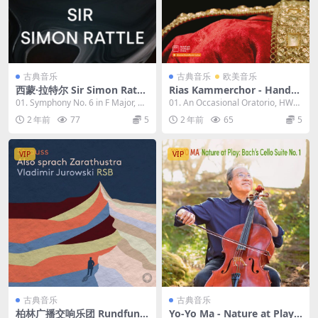
古典音乐
古典音乐
欧美音乐
西蒙·拉特尔 Sir Simon Rattl
Rias Kammerchor - Handel
e - Hi-Res Masters 2023 [24
Coronation Anthems 2023
01. Symphony No. 6 in F Major, O
01. An Occasional Oratorio, HWV
Bit/96kHz] [Hi-Res Flac 3.0
[24Bit/96kHz] [Hi-Res Flac
p. 68 "P...
62: Over...
2 年前
77
5
2 年前
65
5
6GB]
1.05GB]
VIP
VIP
古典音乐
古典音乐
柏林广播交响乐团 Rundfunk
Yo-Yo Ma - Nature at Play