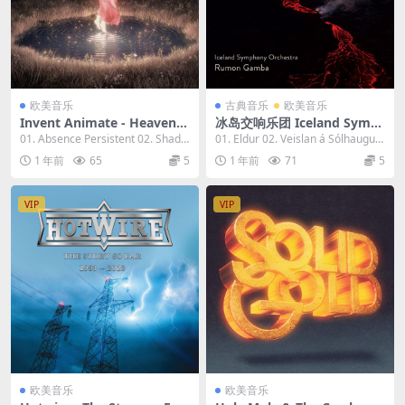
欧美音乐
古典音乐
欧美音乐
Invent Animate - Heavener
冰岛交响乐团 Iceland Symp
2023 [24bit/44.1kHz] [Hi-Re
hony Orchestra - Icelandic
01. Absence Persistent 02. Shade
01. Eldur 02. Veislan á Sólhaugu
s Flac 558MB]
Works for the Stage 2023
Astray ...
m: No. 1...
1 年前
65
5
1 年前
71
5
[24bit/96kHz] [Hi-Res Flac
1.01GB]
VIP
VIP
欧美音乐
欧美音乐