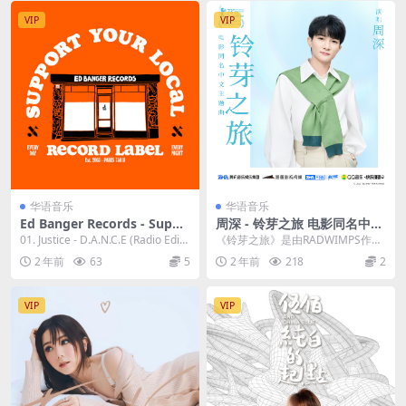
VIP
VIP
华语音乐
华语音乐
Ed Banger Records - Suppo
周深 - 铃芽之旅 电影同名中文
rt Your Local Record Label
主题曲 2023 [24b/48kHz] [H
01. Justice - D.A.N.C.E (Radio Edit)
《铃芽之旅》是由RADWIMPS作
2023 [24Bit/44.1kHz] [Hi-Re
i-Res Flac 46.9MB]
02....
曲，白夜、午上、袁天野中文填
2 年前
63
5
2 年前
218
2
s Flac 446MB]
词，周深演唱的一首...
VIP
VIP