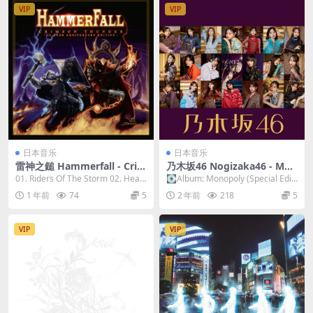
VIP
VIP
日本音乐
日本音乐
雷神之鎚 Hammerfall - Crim
乃木坂46 Nogizaka46 - Mon
son Thunder - 20 Year Anni
opoly (Special Edition) 202
01. Riders Of The Storm 02. Heart
💽Album: Monopoly (Special Editi
versary 2023 [24bit/44.1kH
3 [24bit/48kHz] [Hi-Res Fla
s On Fi...
on) 👥Arti...
1 年前
74
5
2 年前
218
5
z] [Hi-Res Flac 1.28GB]
c 1015MB]
VIP
VIP