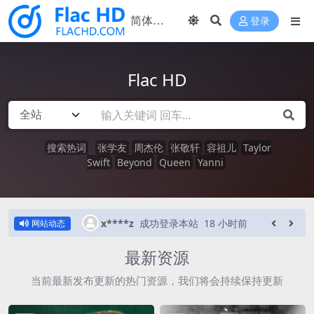
登录
Flac HD
搜索热词
张学友
周杰伦
张敬轩
容祖儿
Taylor
Swift
Beyond
Queen
Yanni
 小时前
n*****o
成功登录本站
4 天前
网站动态
最新资源
当前最新发布更新的热门资源，我们将会持续保持更新