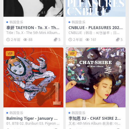
韩国音乐
韩国音乐
泰妍 TAEYEON - To. X - The
CNBLUE - PLEASURES 2023
5th Mini Album 2023 [24bi
[24bit/96kHz] [Hi-Res Flac
Title : To. X - The 5th Mini Album A
CNBLUE（韩语：씨엔블루；日
t/96kHz] [Hi-Res Flac 304M
731MB]
rtis...
语：シーエヌブルー），韩国FNC
2 年前
88
5
2 年前
161
5
B]
娱乐旗下的乐团组...
VIP
VIP
韩国音乐
韩国音乐
Balming Tiger - January Ne
李知恩 IU - CHAT SHIRE 201
ver Dies 2023 [24Bit/96kH
5 [24bit/48kHz] [Hi-Res Fla
01. BTB 02. Buriburi 03. Pigeon a
又名: 4th Mini Album 表演者: 아이
z] [Hi-Res Flac 858MB]
c 327MB]
nd Plas...
유 / IU 流派: 流行 ...