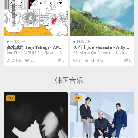
日本音乐
日本音乐
高木誠司 Seiji Takagi - APOL
久石让 Joe Hisaishi - A Sym
LO [24Bit/48kHz] [Hi-Res Fl
phonic Celebration - Music
2nd FULL ALBUM Seiji Takagi - AP
01. Merry-Go-Round of Life (from
ac 512MB]
from the Studio Ghibli Film
OLLO (20...
'Howl’s...
2 年前
57
5
2 年前
413
5
s of Hayao Miyazaki 2023
[24Bit/96kHz] [Hi-Res Flac
1.62GB]
韩国音乐
VIP
VIP