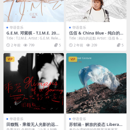
华语音乐
华语音乐
G.E.M. 邓紫棋 - T.I.M.E. 2023
伍佰 & China Blue - 纯白的
-11-26 [24bit/48kHz] [Hi-Re
起点 2023 [24bit/96kHz] [Hi
Title : T.I.M.E. Artist : G.E.M. Relea
Title : 純白的起點 Artist : 伍佰 & C
s Flac 313MB]
-Res Flac 929MB]
se...
hina Bl...
2 年前
799
5
2 年前
209
5
VIP
VIP
华语音乐
华语音乐
田馥甄 - 乘着无人光影的远行
苏郁涵 - 解放的姿态 Liberate
2023 最新单曲 [24bit/48kH
d Gesture (2023) [24bit/96k
负重远行 念想归来 「让无人知晓的
来自台湾的纽约电颤琴演奏家苏郁