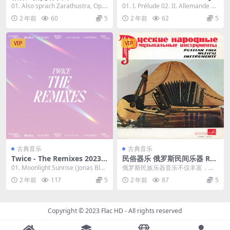
Sinfonieorchester Berlin - S
J.S. Bach's Cello Suite No. 1
01. Also sprach Zarathustra, Op.
01. I. Prélude 02. II. Allemande 0
trauss Also sprach Zarathu
(Live from the Great Smok
30, TrV...
3. III...
2 年前
60
5
2 年前
62
5
stra 2023 [24Bit/192kHz]
y Mountains) 2023 [24Bit/4
[Hi-Res Flac 1GB]
8kHz] [Hi-Res Flac 150MB]
VIP
VIP
古典音乐
古典音乐
Twice - The Remixes 2023
民俗器乐 俄罗斯民间乐器 Rus
[24bit/48kHz] [Hi-Res Flac
sian Folk Musical Instrume
01. Moonlight Sunrise (Jonas Blue
俄罗斯民族乐器音乐不仅丰富，而
281MB]
nts (1969) [24Bit/96kHz] [H
remix)...
且种类繁多。通过基辅和弗拉基米
2 年前
117
5
2 年前
87
5
i-Res Flac 1.69GB]
尔古代大教堂的壁画和...
Copyright © 2023
Flac HD
- All rights reserved