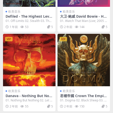
欧美音乐
欧美音乐
Defiled - The Highest Level
大卫·鲍威 David Bowie - Hi-
2023 [24bit/48kHz] [Hi-Res
Res Masters: David Bowie L
01. Off-Limits 02. Stealth 03. The
01. Watch That Man (Live; 2005 M
Flac 594MB]
ive 2023 [24bit/48kHz] [Hi-
Highe...
ix; 2016...
1 年前
53
5
2 年前
144
5
Res Flac 4.99GB]
VIP
VIP
欧美音乐
欧美音乐
Danava - Nothing But Noth
君權帝國 Crown The Empire
ing 2023 [24bit/48kHz] [Hi-
- DOGMA 2023 [24Bit/44.1k
01. Nothing But Nothing 02. Let T
01. Dogma 02. Black Sheep 03. M
Res Flac 537MB]
Hz] [Hi-Res Flac 421MB]
he Good...
odified 0...
2 年前
55
5
2 年前
150
5