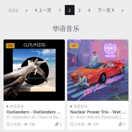
2/22
«
上一页
1
2
3
4
下一页
»
华语音乐
VIP
VIP
华语音乐
华语音乐
Outlanders - Outlanders 20
Nuclear Power Trio - Wet A
23 [24Bit/44.1kHz] [Hi-Res
ss Plutonium 2023 [24Bit/4
01. Outlanders 02. Closer to the S
01. W.A.P. (Wet Ass Plutonium) (5:
Flac 906MB]
8kHz] [Hi-Res Flac 501MB]
ky 03....
05) 02...
2 年前
108
5
2 年前
120
5