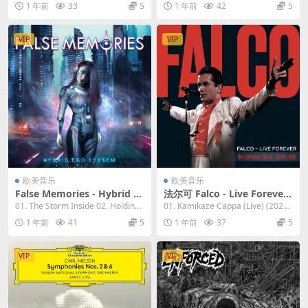
1 年前
33
5
1 年前
42
5
B]
VIP
VIP
欧美音乐
欧美音乐
False Memories - Hybrid E
法尔可 Falco - Live Forever
go System 2023 [24bit/44.1
(The Complete Show - Berli
01. The Storm Inside 02. Holding
01. Kamikaze Cappa (Live) (2023
kHz] [Hi-Res Flac 748MB]
n 1986) (2023 Remaster) [2
On 03. ...
Remaster...
1 年前
41
5
1 年前
37
5
4bit/44.1kHz] [Hi-Res Flac
1.42GB]
VIP
VIP