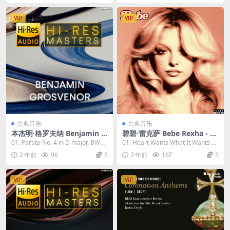
1.01GB]
691MB]
VIP
VIP
古典音乐
古典音乐
本杰明·格罗夫纳 Benjamin G
碧碧·雷克萨 Bebe Rexha - Be
rosvenor - Hi-Res Masters
be 2023 [24Bit/44.1kHz] [Hi
01. Partita No. 4 in D major, BWV
01. Heart Wants What It Wants 0
2023 [24Bit/88.2kHz] [Hi-Re
-Res Flac 444MB]
828: I...
2. Miracl...
2 年前
96
5
2 年前
167
5
s Flac 2.87GB]
VIP
VIP