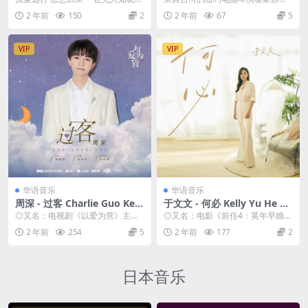
z] [Hi-Res Flac 78.9MB]
Hz] [H-Res Flac 1.75GB]
悬日落下，乘著无人光影远行去」
涵在她的乐器上建立了 "当代最杰出
2 年前
150
2
2 年前
67
5
过去，谢谢一路...
的声音之一"（J...
VIP
VIP
华语音乐
华语音乐
周深 - 过客 Charlie Guo Ke 2
于文文 - 何必 Kelly Yu He Bi
023 [24bit/192kHz] [Hi-Res
2023 [24bit/192kHz] [Hi-Re
◎又名：电视剧《以爱为营》主题
◎又名：电影《前任4：英年早婚》
Flac 282MB]
s Flac 183MB]
曲 ◎表演者：周深 ◎流派：原声
主题曲 ◎表演者：于文文 ◎流派：
2 年前
254
5
2 年前
177
2
◎专辑类型：单曲...
原声 ◎专辑类...
日本音乐