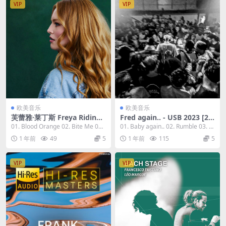
VIP
VIP
欧美音乐
欧美音乐
芙蕾雅·莱丁斯 Freya Ridings
Fred again.. - USB 2023 [24
- Blood Orange 2023 [24bi
bit/44.1kHz] [Hi-Res Flac 4
01. Blood Orange 02. Bite Me 03.
01. Baby again.. 02. Rumble 03. T
t/96kHz] [Hi-Res Flac 992M
82MB]
Weekend...
urn On ...
1 年前
49
5
1 年前
115
5
B]
VIP
VIP