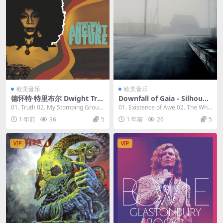
欧美音乐
欧美音乐
德怀特·特里布尔 Dwight Trib
Downfall of Gaia - Silhouet
le - Ancient Future 2023 [2
tes of Disgust 2023 [24bit/
01. Truth 02. My Stomping Groun
01. Existence of Awe 02. The Whir
4bit/96kHz] [Hi-Res Flac 1.
48kHz] [Hi-Res Flac 594MB]
d 03. Bea...
of Fli...
1 年前
36
5
1 年前
26
5
1GB]
VIP
VIP