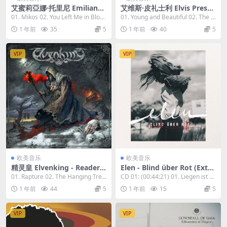
艾蜜莉亞娜·托里尼 Emiliana
艾维斯·皮礼士利 Elvis Presel
Torrini - Racing The Storm
y - Hi-Res Masters: Elvis at
01. Mikos 02. You Left Me in Bloo
01. Young and Beautiful 02. The L
2023 [24bit/48kHz] [Hi-Res
the Movies 2023 [24bit/96k
m 03. H...
ove Mac...
1 年前
35
5
1 年前
40
5
Flac 473MB]
Hz] [Hi-Res Flac 2.65GB]
VIP
VIP
欧美音乐
欧美音乐
精灵皇 Elvenking - Reader o
Elen - Blind über Rot (Exte
f the Runes - Rapture 2023
nded Bonus Version) 2023
01. Rapture 02. The Hanging Tree
CD 01: (00:44:21) 01. Liegen ist Fr
[24bit/44.1kHz] [Hi-Res Fla
[24bit/44.1kHz] [Hi-Res Fla
03. Bri...
ieden...
1 年前
44
5
1 年前
15
5
c 683MB]
c 989MB]
VIP
VIP