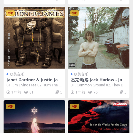
VIP
VIP
欧美音乐
欧美音乐
Janet Gardner & Justin Jam
杰克·哈洛 Jack Harlow - Jac
es - No Striпgs 2023 [24bit/
kman. 2023 [24bit/44.1kH
01. I'm Living Free 02. Turn The P
01. Common Ground 02. They Do
44.1kHz] [Hi-Res Flac 634M
z] [Hi-Res Flac 264MB]
age 03...
n't Love It...
1 年前
81
5
1 年前
76
5
B]
VIP
VIP