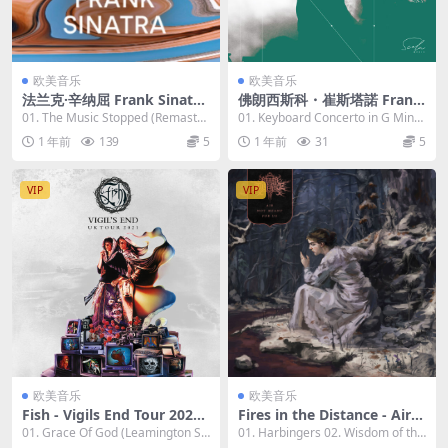
欧美音乐
欧美音乐
法兰克·辛纳屈 Frank Sinatra
佛朗西斯科・崔斯塔諾 Franc
- Hi-Res Masters 2023 [24bi
esco Tristano Schlimé - Bac
01. The Music Stopped (Remaster
01. Keyboard Concerto in G Mino
t/48kHz] [Hi-Res Flac 3.51G
h Stage 2023 [24bit/48kHz]
ed) 02. F...
r, BWV 10...
1 年前
139
5
1 年前
31
5
B]
[Hi-Res Flac 482MB]
VIP
VIP
欧美音乐
欧美音乐
Fish - Vigils End Tour 2021
Fires in the Distance - Air N
(Live) 2023 [24bit/44.1kHz]
ot Meant for Us 2023 [24bi
01. Grace Of God (Leamington Sp
01. Harbingers 02. Wisdom of the
[Hi-Res Flac 1.25GB]
t/48kHz] [Hi-Res Flac 640M
a) (Live ...
Falling...