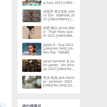
g Easy 2023 [24bit/
44.1kHz] [Hi-Res Fla
c 582MB]
杰思罗·塔尔乐队 Jeth
ro Tull - RökFlöte 20
23 [24bit/48kHz] [Hi
-Res Flac 606MB]
杰西·薇尔 Jessie War
e - That! Feels Goo
d! 2023 [24bit/48kH
z] [Hi-Res Flac 521
MB]
Jayda G - Guy 2023
[24bit/44.1kHz] [Hi-
Res Flac 738MB]
Janet Gardner & Jus
tin James - No Striп
gs 2023 [24bit/44.1
kHz] [Hi-Res Flac 63
4MB]
杰克·哈洛 Jack Harlo
w - Jackman. 2023
[24bit/44.1kHz] [Hi-
Res Flac 264MB]
排行榜展示