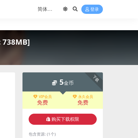
登录
ac 738MB]
下载
5
金币
VIP会员
永久会员
免费
免费
购买下载权限
包含资源:
(1个)