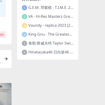
盗
G.E.M. 邓紫棋 - T.I.M.E. 2023-11-26 [24bit/48kHz] [Hi-Res Flac 313MB]
1
VA - Hi-Res Masters Greatest Hits Ever Vol. III 2023 [24Bit/192kHz] [Hi-Res Flac 10.5GB]
2
Vaundy - replica 2023 [24bit/48kHz] [Hi-Res Flac 1.6GB]
3
King Gnu - The Greatest Unknown 2023 [24Bit/48kHz] [Hi-Res Flac 752MB]
4
(
0
)
泰勒·斯威夫特 Taylor Swift - The Eras Tour 2023 [24bit/44.1kHz] [Hi-Res Flac 2.02GB]
5
Hinatazaka46 日向坂46 - 脈打つ感情 2023 [24bit/96kHz] [Hi-Res Flac 3.3GB]
6