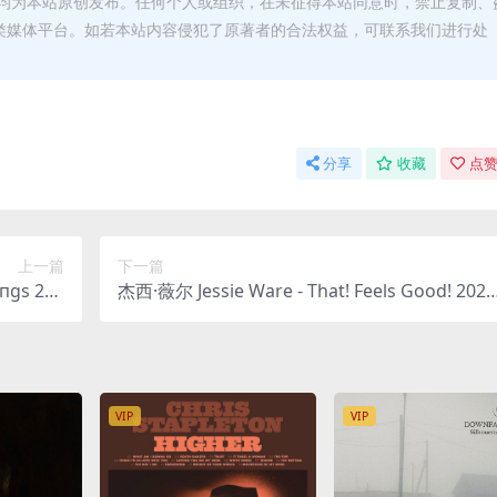
均为本站原创发布。任何个人或组织，在未征得本站同意时，禁止复制、
类媒体平台。如若本站内容侵犯了原著者的合法权益，可联系我们进行处
分享
收藏
点赞
上一篇
下一篇
iпgs 202
杰西·薇尔 Jessie Ware - That! Feels Good! 2023
c 634MB]
[24bit/48kHz] [Hi-Res Flac 521MB]
VIP
VIP