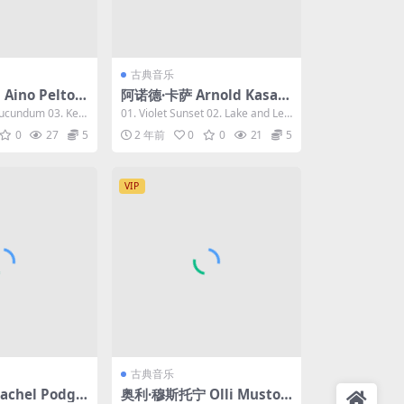
古典音乐
ino Pelto
阿诺德·卡萨 Arnold Kasar -
ebi 2023 [24
My Favourite Colours 20
 Jucundum 03. Kes
01. Violet Sunset 02. Lake and Lea
H-Res Flac 92
23 [24bit/96kHz] [H-Res F
f 03. ...
0
27
5
2 年前
0
0
21
5
lac 0.98GB]
VIP
古典音乐
chel Podge
奥利·穆斯托宁 Olli Muston