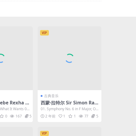
VIP
古典音乐
be Rexha -
西蒙·拉特尔 Sir Simon Rat
24Bit/44.1kH
tle - Hi-Res Masters 2023
 What It Wants 0
01. Symphony No. 6 in F Major, O
lac 444MB]
[24Bit/96kHz] [Hi-Res Fla
p. 68 "P...
0
167
5
2 年前
1
1
77
5
c 3.06GB]
VIP