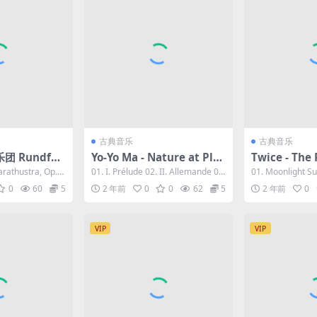
古典音乐
古典音乐
 Rundfun
Yo-Yo Ma - Nature at Play
Twice - The
chester Berli
J.S. Bach's Cello Suite No.
3 [24bit/48k
arathustra, Op. 3
01. I. Prélude 02. II. Allemande 03.
01. Moonlight Su
lso sprach Z
1 (Live from the Great S
ac 281MB]
III...
remix)...
0
60
5
2 年前
0
0
62
5
2 年前
0
023 [24Bit/1
moky Mountains) 2023
es Flac 1GB]
[24Bit/48kHz] [Hi-Res Fla
c 150MB]
VIP
VIP