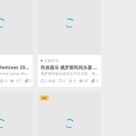
古典音乐
 Remixes 202
民俗器乐 俄罗斯民间乐器 R
Hz] [Hi-Res Fl
ussian Folk Musical Instr
nrise (Jonas Blue
俄罗斯民族乐器音乐不仅丰富，而
uments (1969) [24Bit/96
且种类繁多。通过基辅和弗拉基米
0
117
5
2 年前
0
0
87
5
尔古代大教堂的壁画和...
kHz] [Hi-Res Flac 1.69GB]
VIP