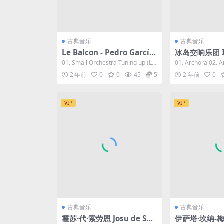
古典音乐
古典音乐
Le Balcon - Pedro García-
冰岛交响乐团 Ic
Velásquez (Live) 2023 [24
phony Orche
01. Small Orchestra Tuning up (Liv
01. Archora 02. A
Bit/96kHz] [Hi-Res Flac 8
ORA AIŌN 2023 [24Bit/19
e) 02....
hosis ...
2 年前
0
0
45
5
2 年前
0
49MB]
2kHz] [Hi-Res
B]
VIP
VIP
古典音乐
古典音乐
霍苏·代·索劳恩 Josu de Sol
伊萨塔·坎纳-梅森