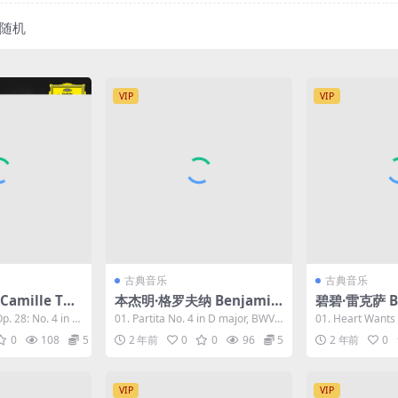
随机
VIP
VIP
古典音乐
古典音乐
amille Tho
本杰明·格罗夫纳 Benjamin
碧碧·雷克萨 Be
opin Project
Grosvenor - Hi-Res Mast
Bebe 2023 [
p. 28: No. 4 in E
01. Partita No. 4 in D major, BWV 8
01. Heart Wants
omme Legacy
ers 2023 [24Bit/88.2kHz]
z] [Hi-Res F
28: I...
2. Miracl...
0
108
5
2 年前
0
0
96
5
2 年前
0
96kHz] [Hi-R
[Hi-Res Flac 2.87GB]
B]
VIP
VIP