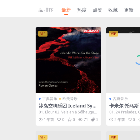
排序
最新
热度
点赞
收藏
更新
VIP
VIP
古典音乐
欧美音乐
古典音乐
冰岛交响乐团 Iceland Sym
卡米尔·托马斯 C
phony Orchestra - Icelan
mas - The Ch
01. Eldur 02. Veislan á Sólhaugu
01. 24 Preludes, O
dic Works for the Stage
The Franch
m: No. 1...
Mino...
1 年前
0
0
71
5
2 年前
0
2023 [24bit/96kHz] [Hi-R
2023 [24Bit/
es Flac 1.01GB]
es Flac 691M
VIP
VIP