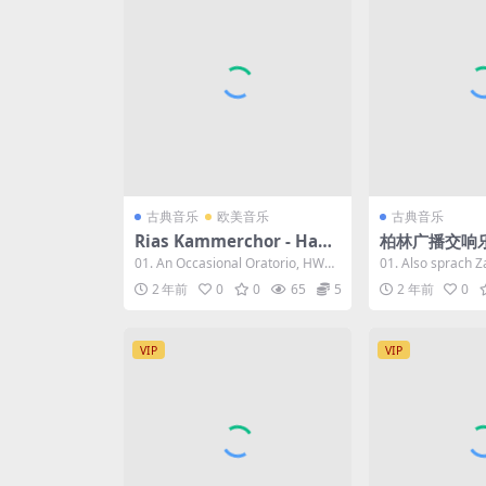
古典音乐
欧美音乐
古典音乐
Rias Kammerchor - Hand
柏林广播交响乐团
el Coronation Anthems 2
k Sinfonieor
01. An Occasional Oratorio, HWV
01. Also sprach Z
023 [24Bit/96kHz] [Hi-Re
n - Strauss A
62: Over...
0, TrV...
2 年前
0
0
65
5
2 年前
0
s Flac 1.05GB]
arathustra 2
92kHz] [Hi-R
VIP
VIP