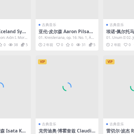
古典音乐
古典音乐
eland Sym
亚伦·皮尔森 Aaron Pilsan -
埃诺·佩尔托马 A
stra - ARCH
Schumann 2023 [24Bit/9
maa - Komor
ion: Aiōn I. Morp
01. Kreisleriana, op. 16: No. 1, Äu
01. Unum II 02.
6kHz] [Hi-Res Flac 982M
bit/96kHz] [
ßerst...
kellä ku...
0
38
5
2 年前
0
0
31
5
2 年前
0
 Flac 1.94G
B]
7.9MB]
VIP
VIP
古典音乐
古典音乐
 Isata Kan
克劳迪奥·博霍奎兹 Claudio
雷切尔·波杰 Ra