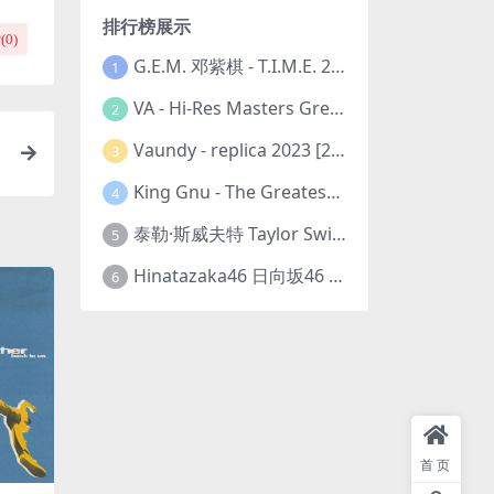
排行榜展示
(
0
)
G.E.M. 邓紫棋 - T.I.M.E. 2023-11-26 [24bit/48kHz] [Hi-Res Flac 313MB]
1
VA - Hi-Res Masters Greatest Hits Ever Vol. III 2023 [24Bit/192kHz] [Hi-Res Flac 10.5GB]
2
Vaundy - replica 2023 [24bit/48kHz] [Hi-Res Flac 1.6GB]
3
v
King Gnu - The Greatest Unknown 2023 [24Bit/48kHz] [Hi-Res Flac 752MB]
4
M
泰勒·斯威夫特 Taylor Swift - The Eras Tour 2023 [24bit/44.1kHz] [Hi-Res Flac 2.02GB]
5
Hinatazaka46 日向坂46 - 脈打つ感情 2023 [24bit/96kHz] [Hi-Res Flac 3.3GB]
6
首页