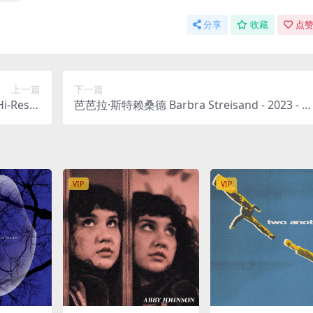
分享
收藏
点赞
上一篇
下一篇
i-Res Fl
芭芭拉·斯特赖桑德 Barbra Streisand - 2023 - E
c 1.6GB]
ergreens - Celebrating Six Decades on Colum
bia Records [24bit/44.1kHz] [Hi-Res Flac 803
B]
VIP
VIP