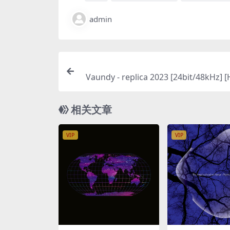
admin
Vaundy - replica 2023 [24bit/48kHz] [H
a
相关文章
VIP
VIP