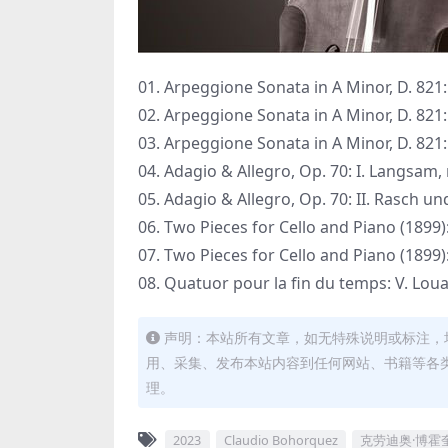
01. Arpeggione Sonata in A Minor, D. 821:
02. Arpeggione Sonata in A Minor, D. 821:
03. Arpeggione Sonata in A Minor, D. 821: 
04. Adagio & Allegro, Op. 70: I. Langsam
05. Adagio & Allegro, Op. 70: II. Rasch un
06. Two Pieces for Cello and Piano (1899)
07. Two Pieces for Cello and Piano (1899)
08. Quatuor pour la fin du temps: V. Louange
声明：本站所有文章，如无特殊说明或标注，
用、采集、发布本站内容到任何网站、书籍等各
理。
2023
Claudio Bohorquez
克劳迪奥·博霍