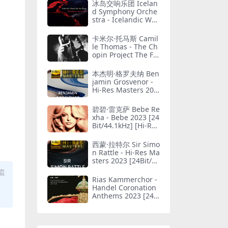
冰岛交响乐团 Icelan
d Symphony Orche
stra - Icelandic Wor
ks for the Stage 202
3 [24bit/96kHz] [Hi-
卡米尔·托马斯 Camil
Res Flac 1.01GB]
le Thomas - The Ch
opin Project The Fr
anchomme Legacy
2023 [24Bit/96kHz]
本杰明·格罗夫纳 Ben
[Hi-Res Flac 691MB]
jamin Grosvenor -
Hi-Res Masters 202
3 [24Bit/88.2kHz] [H
i-Res Flac 2.87GB]
碧碧·雷克萨 Bebe Re
xha - Bebe 2023 [24
Bit/44.1kHz] [Hi-Res
Flac 444MB]
西蒙·拉特尔 Sir Simo
n Rattle - Hi-Res Ma
sters 2023 [24Bit/96
kHz] [Hi-Res Flac 3.
盗
06GB]
Rias Kammerchor -
Handel Coronation
Anthems 2023 [24B
it/96kHz] [Hi-Res Fl
ac 1.05GB]