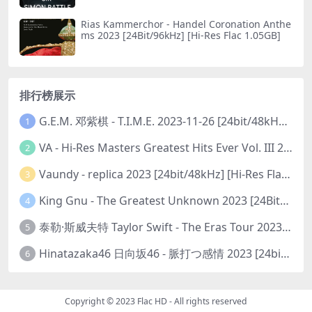
Rias Kammerchor - Handel Coronation Anthe
ms 2023 [24Bit/96kHz] [Hi-Res Flac 1.05GB]
排行榜展示
G.E.M. 邓紫棋 - T.I.M.E. 2023-11-26 [24bit/48kHz] [Hi-Res Flac 313MB]
1
VA - Hi-Res Masters Greatest Hits Ever Vol. III 2023 [24Bit/192kHz] [Hi-Res Flac 10.5GB]
2
Vaundy - replica 2023 [24bit/48kHz] [Hi-Res Flac 1.6GB]
3
King Gnu - The Greatest Unknown 2023 [24Bit/48kHz] [Hi-Res Flac 752MB]
4
泰勒·斯威夫特 Taylor Swift - The Eras Tour 2023 [24bit/44.1kHz] [Hi-Res Flac 2.02GB]
5
Hinatazaka46 日向坂46 - 脈打つ感情 2023 [24bit/96kHz] [Hi-Res Flac 3.3GB]
6
Copyright © 2023
Flac HD
- All rights reserved