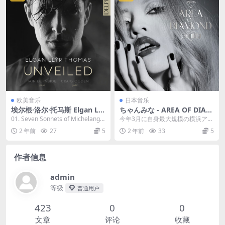
欧美音乐
日本音乐
埃尔根·洛尔·托马斯 Elgan Llŷ
ちゃんみな - AREA OF DIAM
r Thomas - Various Compo
OND 2023 [24bit/48kHz] [H
01. Seven Sonnets of Michelangel
今年3月に自身最大規模の横浜アリ
sers - Unveiled: Britten 202
-Res Flac 1.09GB]
o (Trans...
ーナで開催された「AREA OF DIA
2 年前
27
5
2 年前
33
5
3 [24Bit/96kHz] [Hi-Res Fla
MOND...
c 1.03GB]
作者信息
admin
等级
普通用户
423
0
0
文章
评论
收藏