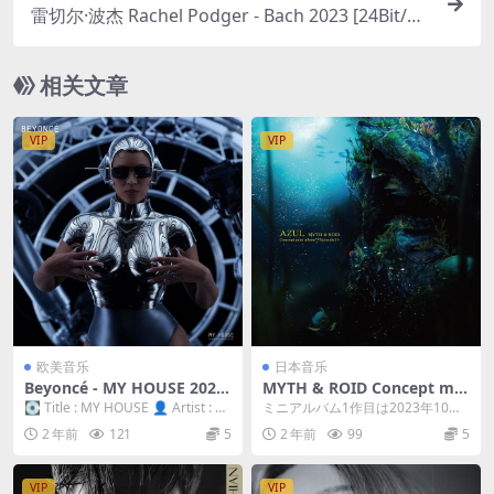
雷切尔·波杰 Rachel Podger - Bach 2023 [24Bit/19
2kHz] [Hi-Res Flac 2.75GB]
相关文章
VIP
VIP
欧美音乐
日本音乐
Beyoncé - MY HOUSE 2023
MYTH & ROID Concept min
[24bit/88kHz] [Hi-Res Flac
i album 〈Episode 1〉『AZ
💽 Title : MY HOUSE 👤 Artist : Be
ミニアルバム1作目は2023年10月
85MB]
UL』2023 [24bit/48kHz] [Hi
yoncé 📅 ...
リリース！２作を通して【彫刻を
2 年前
121
5
2 年前
99
5
-Res Flac 296MB]
めぐる物語】を...
VIP
VIP