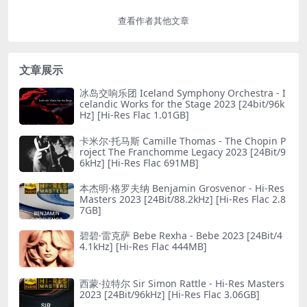
查看作者其他文章
文章展示
冰岛交响乐团 Iceland Symphony Orchestra - I
celandic Works for the Stage 2023 [24bit/96k
Hz] [Hi-Res Flac 1.01GB]
卡米尔·托马斯 Camille Thomas - The Chopin P
roject The Franchomme Legacy 2023 [24Bit/9
6kHz] [Hi-Res Flac 691MB]
本杰明·格罗夫纳 Benjamin Grosvenor - Hi-Res
Masters 2023 [24Bit/88.2kHz] [Hi-Res Flac 2.8
7GB]
碧碧·雷克萨 Bebe Rexha - Bebe 2023 [24Bit/4
4.1kHz] [Hi-Res Flac 444MB]
西蒙·拉特尔 Sir Simon Rattle - Hi-Res Masters
2023 [24Bit/96kHz] [Hi-Res Flac 3.06GB]