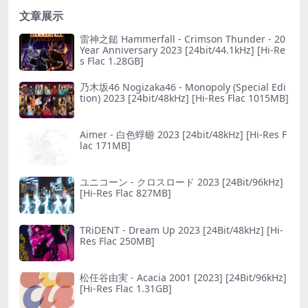
文章展示
雷神之鎚 Hammerfall - Crimson Thunder - 20
Year Anniversary 2023 [24bit/44.1kHz] [Hi-Re
s Flac 1.28GB]
乃木坂46 Nogizaka46 - Monopoly (Special Edi
tion) 2023 [24bit/48kHz] [Hi-Res Flac 1015MB]
Aimer - 白色蜉蝣 2023 [24bit/48kHz] [Hi-Res F
lac 171MB]
ユニコーン - クロスロード 2023 [24Bit/96kHz]
[Hi-Res Flac 827MB]
TRiDENT - Dream Up 2023 [24Bit/48kHz] [Hi-
Res Flac 250MB]
松任谷由実 - Acacia 2001 [2023] [24Bit/96kHz]
[Hi-Res Flac 1.31GB]