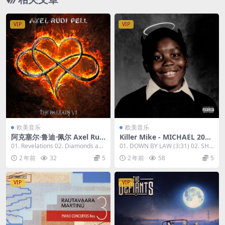
VIP
VIP
欧美音乐
欧美音乐
阿克塞尔·鲁迪·佩尔 Axel Rud
Killer Mike - MICHAEL 2023
i Pell - The Ballads VI 2023
[24Bit/88.2kHz] [Hi-Res Fla
01. Revelations 02. Diamonds and
01. DOWN BY LAW (3:31) 02. SHE
[24Bit/44.1kHz] [Hi-Res Fla
c 535MB]
Rust 03...
D TEARS (4...
2 年前
32
5
2 年前
58
5
c 848MB]
VIP
VIP