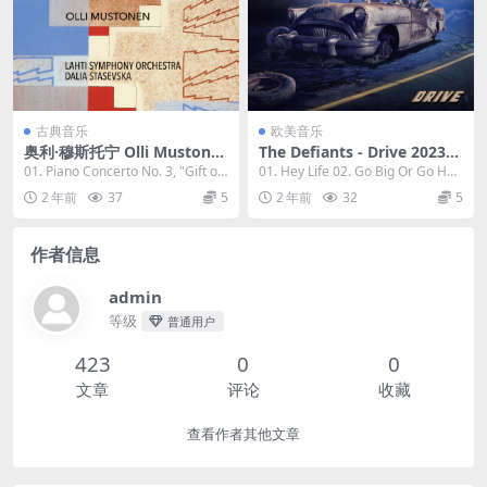
古典音乐
欧美音乐
奥利·穆斯托宁 Olli Mustone
The Defiants - Drive 2023
n - Rautavaara & Martinů P
[24Bit/44.1kHz] [Hi-Res Fla
01. Piano Concerto No. 3, "Gift of
01. Hey Life 02. Go Big Or Go Ho
iano Concertos No. 3 (202
c 679MB]
Dream...
me 03. 1...
2 年前
37
5
2 年前
32
5
3) [24Bit/96kHz] [Hi-Res Fla
c 934MB]
作者信息
admin
等级
普通用户
423
0
0
文章
评论
收藏
查看作者其他文章