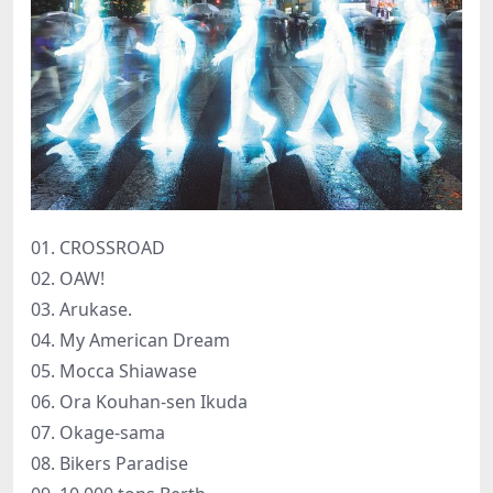
01. CROSSROAD
02. OAW!
03. Arukase.
04. My American Dream
05. Mocca Shiawase
06. Ora Kouhan-sen Ikuda
07. Okage-sama
08. Bikers Paradise