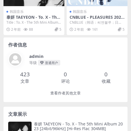
韩国音乐
韩国音乐
泰妍 TAEYEON - To. X - The
CNBLUE - PLEASURES 2023
5th Mini Album 2023 [24bi
[24bit/96kHz] [Hi-Res Flac
Title : To. X - The 5th Mini Album A
CNBLUE（韩语：씨엔블루；日
t/96kHz] [Hi-Res Flac 304M
731MB]
rtis...
语：シーエヌブルー），韩国FNC
2 年前
88
5
2 年前
161
5
B]
娱乐旗下的乐团组...
作者信息
admin
等级
普通用户
423
0
0
文章
评论
收藏
查看作者其他文章
文章展示
泰妍 TAEYEON - To. X - The 5th Mini Album 20
23 [24bit/96kHz] [Hi-Res Flac 304MB]