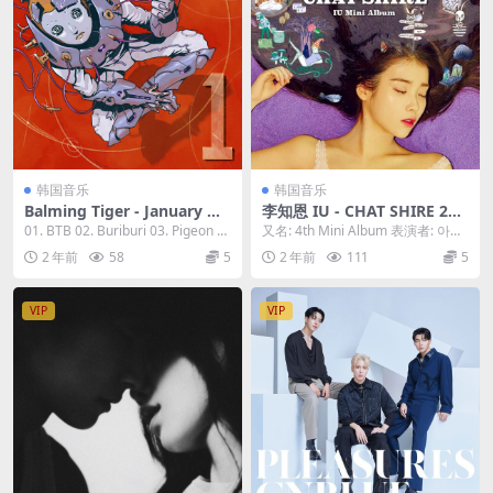
韩国音乐
韩国音乐
Balming Tiger - January Ne
李知恩 IU - CHAT SHIRE 201
ver Dies 2023 [24Bit/96kH
5 [24bit/48kHz] [Hi-Res Fla
01. BTB 02. Buriburi 03. Pigeon a
又名: 4th Mini Album 表演者: 아이
z] [Hi-Res Flac 858MB]
c 327MB]
nd Plas...
유 / IU 流派: 流行 ...
2 年前
58
5
2 年前
111
5
VIP
VIP