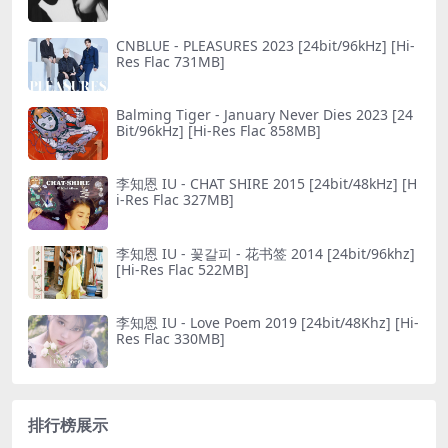
CNBLUE - PLEASURES 2023 [24bit/96kHz] [Hi-
Res Flac 731MB]
Balming Tiger - January Never Dies 2023 [24
Bit/96kHz] [Hi-Res Flac 858MB]
李知恩 IU - CHAT SHIRE 2015 [24bit/48kHz] [H
i-Res Flac 327MB]
李知恩 IU - 꽃갈피 - 花书签 2014 [24bit/96khz]
[Hi-Res Flac 522MB]
李知恩 IU - Love Poem 2019 [24bit/48Khz] [Hi-
Res Flac 330MB]
排行榜展示