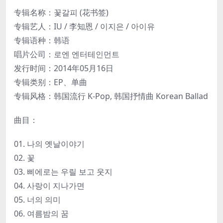
专辑名称：꽃갈피 (花书签)
专辑艺人：IU / 李知恩 / 이지은 / 아이유
专辑语种：韩语
唱片公司：로엔 엔터테인먼트
发行时间：2014年05月16日
专辑类别：EP、单曲
专辑风格：韩国流行 K-Pop, 韩国抒情曲 Korean Ballad
曲目：
01. 나의 옛날이야기
02. 꽃
03. 삐에로는 우릴 보고 웃지
04. 사랑이 지나가면
05. 너의 의미
06. 여름밤의 꿈