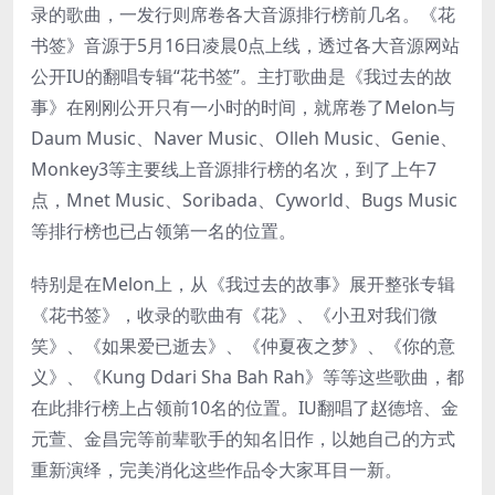
录的歌曲，一发行则席卷各大音源排行榜前几名。《花
书签》音源于5月16日凌晨0点上线，透过各大音源网站
公开IU的翻唱专辑“花书签”。主打歌曲是《我过去的故
事》在刚刚公开只有一小时的时间，就席卷了Melon与
Daum Music、Naver Music、Olleh Music、Genie、
Monkey3等主要线上音源排行榜的名次，到了上午7
点，Mnet Music、Soribada、Cyworld、Bugs Music
等排行榜也已占领第一名的位置。
特别是在Melon上，从《我过去的故事》展开整张专辑
《花书签》，收录的歌曲有《花》、《小丑对我们微
笑》、《如果爱已逝去》、《仲夏夜之梦》、《你的意
义》、《Kung Ddari Sha Bah Rah》等等这些歌曲，都
在此排行榜上占领前10名的位置。IU翻唱了赵德培、金
元萱、金昌完等前辈歌手的知名旧作，以她自己的方式
重新演绎，完美消化这些作品令大家耳目一新。