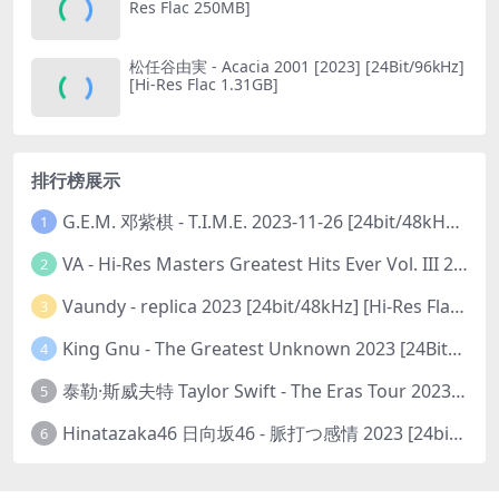
Res Flac 250MB]
松任谷由実 - Acacia 2001 [2023] [24Bit/96kHz]
[Hi-Res Flac 1.31GB]
排行榜展示
G.E.M. 邓紫棋 - T.I.M.E. 2023-11-26 [24bit/48kHz] [Hi-Res Flac 313MB]
1
VA - Hi-Res Masters Greatest Hits Ever Vol. III 2023 [24Bit/192kHz] [Hi-Res Flac 10.5GB]
2
Vaundy - replica 2023 [24bit/48kHz] [Hi-Res Flac 1.6GB]
3
King Gnu - The Greatest Unknown 2023 [24Bit/48kHz] [Hi-Res Flac 752MB]
4
泰勒·斯威夫特 Taylor Swift - The Eras Tour 2023 [24bit/44.1kHz] [Hi-Res Flac 2.02GB]
5
Hinatazaka46 日向坂46 - 脈打つ感情 2023 [24bit/96kHz] [Hi-Res Flac 3.3GB]
6