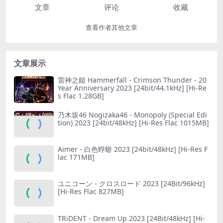
文章
评论
收藏
查看作者其他文章
文章展示
雷神之鎚 Hammerfall - Crimson Thunder - 20
Year Anniversary 2023 [24bit/44.1kHz] [Hi-Re
s Flac 1.28GB]
乃木坂46 Nogizaka46 - Monopoly (Special Edi
tion) 2023 [24bit/48kHz] [Hi-Res Flac 1015MB]
Aimer - 白色蜉蝣 2023 [24bit/48kHz] [Hi-Res F
lac 171MB]
ユニコーン - クロスロード 2023 [24Bit/96kHz]
[Hi-Res Flac 827MB]
TRiDENT - Dream Up 2023 [24Bit/48kHz] [Hi-