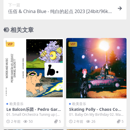
下一篇
伍佰 & China Blue - 纯白的起点 2023 [24bit/96kH
z] [Hi-Res Flac 929MB]
相关文章
VIP
VIP
欧美音乐
欧美音乐
Le Balcon乐团 - Pedro Garcí
Skating Polly - Chaos Coun
a-Velásquez (2023) [24bit/9
ty Line 2023 [24Bit/44.1kH
01. Small Orchestra Tuning up (Li
01. Baby On My Birthday 02. Mas
6kHz] [Hi-Res Flac 849MB]
z] [Hi-Res Flac 767MB]
ve) 02....
querade 0...
2 年前
50
5
2 年前
26
5