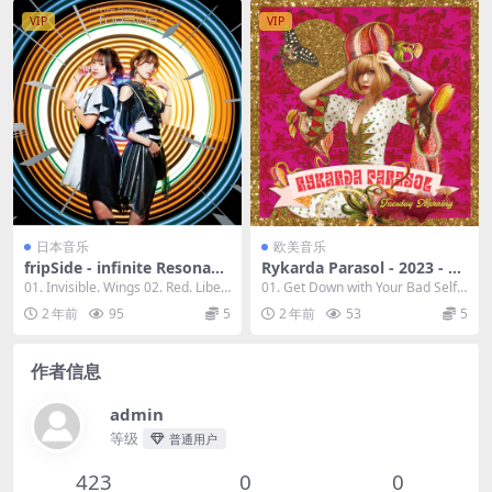
VIP
VIP
日本音乐
欧美音乐
fripSide - infinite Resonanc
Rykarda Parasol - 2023 - Tu
e 2 2023 [24bit/96kHz] [Hi-
esday Morning [24bit/44.1
01. Invisible. Wings 02. Red. Liber
01. Get Down with Your Bad Self
Res Flac 1.03GB]
kHz] [Hi-Res Flac 495MB]
ation...
[00:04:2...
2 年前
95
5
2 年前
53
5
作者信息
admin
等级
普通用户
423
0
0