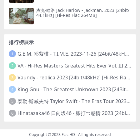
杰克·哈洛 Jack Harlow - Jackman. 2023 [24bit/
44.1kHz] [Hi-Res Flac 264MB]
排行榜展示
G.E.M. 邓紫棋 - T.I.M.E. 2023-11-26 [24bit/48kHz] [Hi-Res Flac 313MB]
1
VA - Hi-Res Masters Greatest Hits Ever Vol. III 2023 [24Bit/192kHz] [Hi-Res Flac 10.5GB]
2
Vaundy - replica 2023 [24bit/48kHz] [Hi-Res Flac 1.6GB]
3
King Gnu - The Greatest Unknown 2023 [24Bit/48kHz] [Hi-Res Flac 752MB]
4
泰勒·斯威夫特 Taylor Swift - The Eras Tour 2023 [24bit/44.1kHz] [Hi-Res Flac 2.02GB]
5
Hinatazaka46 日向坂46 - 脈打つ感情 2023 [24bit/96kHz] [Hi-Res Flac 3.3GB]
6
Copyright © 2023
Flac HD
- All rights reserved