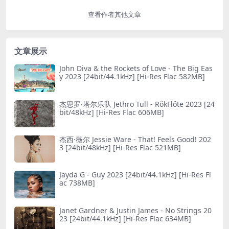
查看作者其他文章
文章展示
John Diva & the Rockets of Love - The Big Eas
y 2023 [24bit/44.1kHz] [Hi-Res Flac 582MB]
杰思罗·塔尔乐队 Jethro Tull - RökFlöte 2023 [24
bit/48kHz] [Hi-Res Flac 606MB]
杰西·薇尔 Jessie Ware - That! Feels Good! 202
3 [24bit/48kHz] [Hi-Res Flac 521MB]
Jayda G - Guy 2023 [24bit/44.1kHz] [Hi-Res Fl
ac 738MB]
Janet Gardner & Justin James - No Striпgs 20
23 [24bit/44.1kHz] [Hi-Res Flac 634MB]