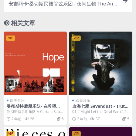
安吉丽卡·桑切斯民族管弦乐团 - 夜间生物 The Ang
elica Sanchez Nonet - Nighttime Creatures 2023
[24bit/96kHz] [Hi-Res Flac 1.52GB]
相关文章
VIP
VIP
欧美音乐
欧美音乐
曼彻斯特后朋乐队- 在希望磨
血海七塵 Sevendust - Truth
坊录音室的现场录音 A Certai
Killer 2023 [24Bit/44.1kHz]
曼彻斯特后朋乐队 A Certain Ratio
01. I Might Let the Devil Win (4:2
n Ratio - Loco Live at Hope
[Hi-Res Flac 591MB]
带来了他们录制的 "Loco L...
7) 02....
2 年前
28
5
2 年前
37
5
Mills Studios (2023) [24bit/
96kHz] [H-Res Flac 1.08GB]
VIP
VIP