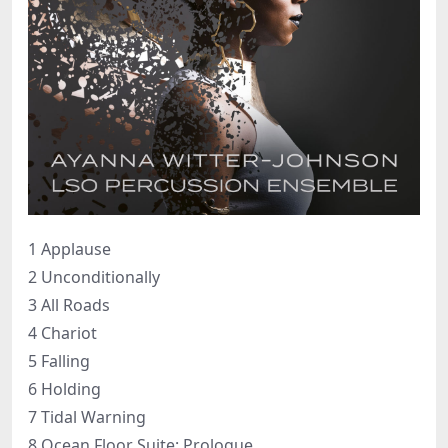
1 Applause
2 Unconditionally
3 All Roads
4 Chariot
5 Falling
6 Holding
7 Tidal Warning
8 Ocean Floor Suite: Prologue