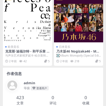
欧美音乐
日本音乐
克里斯·迪福尔特 - 和平乐章 K
乃木坂46 Nogizaka46 - Mon
ris Defoort - Pieces of Peac
opoly (Special Edition) 202
与声乐艺术家维罗妮卡-哈尔查和三
💽Album: Monopoly (Special Editi
e 2023 [24bit/96kHz] [Hi-Re
3 [24bit/48kHz] [Hi-Res Fla
位音乐大师一起，克里斯-迪福尔特
on) 👥Arti...
2 年前
42
5
2 年前
218
5
s Flac 598MB]
c 1015MB]
与《和平乐章》组...
作者信息
admin
等级
普通用户
423
0
0
文章
评论
收藏