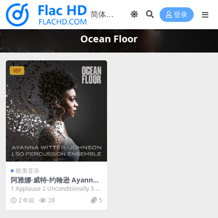
登录
Ocean Floor
VIP
欧美音乐
阿雅娜·威特-约翰逊 Ayanna
Witter-Johnson - Ocean Flo
1 Applause 2 Unconditionally 3 All
or 2023 [24bit/96kHz] [Hi-R
Roads...
2 年前
28
5
es Flac 1GB]