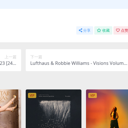
分享
收藏
点赞
上一篇
下一篇
[24bi
Lufthaus & Robbie Williams - Visions Volume
 1.43GB]
1 2023 [24bit/44.1kHz] [Hi-Res Flac 431MB]
VIP
VIP