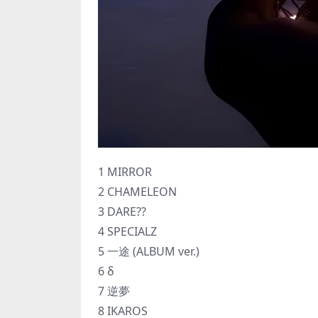
1 MIRROR
2 CHAMELEON
3 DARE??
4 SPECIALZ
5 一途 (ALBUM ver.)
6 δ
7 逆夢
8 IKAROS