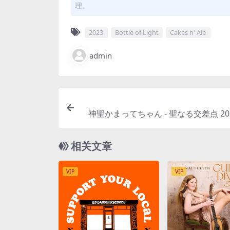
理。
2023
Bottle of Light
Cakes n' Ale
admin
神聖かまってちゃん - 聖なる交差点 2023 
t/96kHz] [Hi-Res Flac
相关文章
VIP
VIP