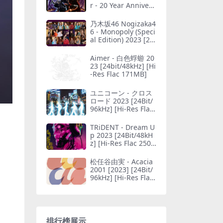
r - 20 Year Annivers
ary 2023 [24bit/44.1
kHz] [Hi-Res Flac 1.
乃木坂46 Nogizaka4
28GB]
6 - Monopoly (Speci
al Edition) 2023 [24
bit/48kHz] [Hi-Res F
lac 1015MB]
Aimer - 白色蜉蝣 20
23 [24bit/48kHz] [Hi
-Res Flac 171MB]
ユニコーン - クロス
ロード 2023 [24Bit/
96kHz] [Hi-Res Flac
827MB]
TRiDENT - Dream U
p 2023 [24Bit/48kH
z] [Hi-Res Flac 250
MB]
松任谷由実 - Acacia
2001 [2023] [24Bit/
96kHz] [Hi-Res Flac
1.31GB]
排行榜展示