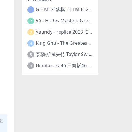
G.E.M. 邓紫棋 - T.I.M.E. 2023-11-26 [24bit/48kHz] [Hi-Res Flac 313MB]
1
VA - Hi-Res Masters Greatest Hits Ever Vol. III 2023 [24Bit/192kHz] [Hi-Res Flac 10.5GB]
2
Vaundy - replica 2023 [24bit/48kHz] [Hi-Res Flac 1.6GB]
3
King Gnu - The Greatest Unknown 2023 [24Bit/48kHz] [Hi-Res Flac 752MB]
4
泰勒·斯威夫特 Taylor Swift - The Eras Tour 2023 [24bit/44.1kHz] [Hi-Res Flac 2.02GB]
5
Hinatazaka46 日向坂46 - 脈打つ感情 2023 [24bit/96kHz] [Hi-Res Flac 3.3GB]
6
盗