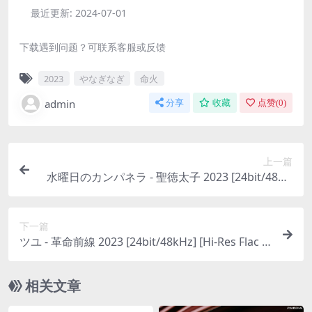
最近更新:
2024-07-01
下载遇到问题？可联系客服或反馈
2023
やなぎなぎ
命火
admin
分享
收藏
点赞(
0
)
上一篇
水曜日のカンパネラ - 聖徳太子 2023 [24bit/48kH
z] [Hi-Res Flac 44.6MB]
下一篇
ツユ - 革命前線 2023 [24bit/48kHz] [Hi-Res Flac 5
0.2MB]
相关文章