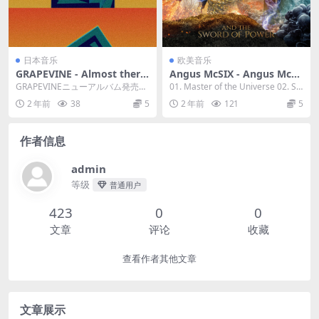
日本音乐
欧美音乐
GRAPEVINE - Almost there
Angus McSIX - Angus Mcsi
2023 [24bit/96kHz] [Hi-Res
x and the Sword of Power
GRAPEVINEニューアルバム発売決
01. Master of the Universe 02. Six
Flac 1.03GB]
2023 [24Bit/44.1kHz] [Hi-Re
定!各界から高い評価を受け、スマ
calibu...
2 年前
38
5
2 年前
121
5
s Flac 587MB]
ッシュヒッ...
作者信息
admin
等级
普通用户
423
0
0
文章
评论
收藏
查看作者其他文章
文章展示