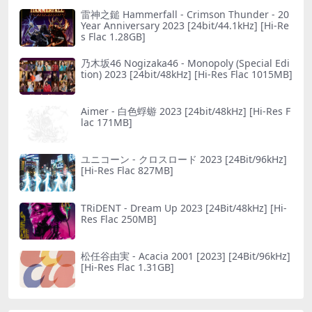
雷神之鎚 Hammerfall - Crimson Thunder - 20
Year Anniversary 2023 [24bit/44.1kHz] [Hi-Re
s Flac 1.28GB]
乃木坂46 Nogizaka46 - Monopoly (Special Edi
tion) 2023 [24bit/48kHz] [Hi-Res Flac 1015MB]
Aimer - 白色蜉蝣 2023 [24bit/48kHz] [Hi-Res F
lac 171MB]
ユニコーン - クロスロード 2023 [24Bit/96kHz]
[Hi-Res Flac 827MB]
TRiDENT - Dream Up 2023 [24Bit/48kHz] [Hi-
Res Flac 250MB]
松任谷由実 - Acacia 2001 [2023] [24Bit/96kHz]
[Hi-Res Flac 1.31GB]