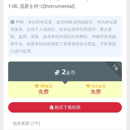
1-06. 流星を待つ[Instrumental]
声明：本站所有文章，如无特殊说明或标注，均为本站原
创发布。任何个人或组织，在未征得本站同意时，禁止复
制、盗用、采集、发布本站内容到任何网站、书籍等各类媒
体平台。如若本站内容侵犯了原著者的合法权益，可联系我
们进行处理。
下载
2
金币
VIP会员
永久会员
免费
免费
购买下载权限
包含资源:
(1个)