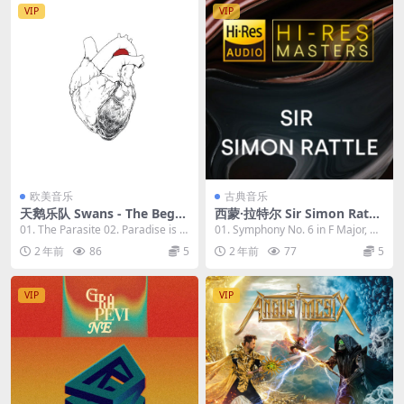
VIP
VIP
欧美音乐
古典音乐
天鹅乐队 Swans - The Begg
西蒙·拉特尔 Sir Simon Rattl
ar 2023 [24Bit/48kHz] [Hi-R
e - Hi-Res Masters 2023 [24
01. The Parasite 02. Paradise is M
01. Symphony No. 6 in F Major, O
es Flac 764MB]
Bit/96kHz] [Hi-Res Flac 3.0
ine 03...
p. 68 "P...
2 年前
86
5
2 年前
77
5
6GB]
VIP
VIP