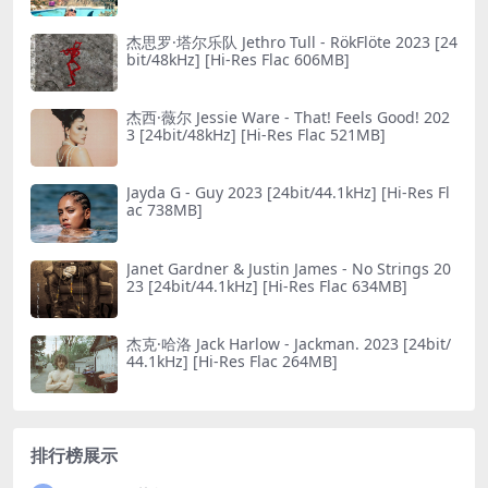
杰思罗·塔尔乐队 Jethro Tull - RökFlöte 2023 [24
bit/48kHz] [Hi-Res Flac 606MB]
杰西·薇尔 Jessie Ware - That! Feels Good! 202
3 [24bit/48kHz] [Hi-Res Flac 521MB]
Jayda G - Guy 2023 [24bit/44.1kHz] [Hi-Res Fl
ac 738MB]
Janet Gardner & Justin James - No Striпgs 20
23 [24bit/44.1kHz] [Hi-Res Flac 634MB]
杰克·哈洛 Jack Harlow - Jackman. 2023 [24bit/
44.1kHz] [Hi-Res Flac 264MB]
排行榜展示