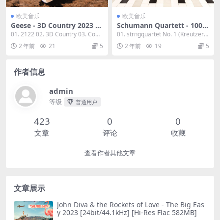
欧美音乐
欧美音乐
Geese - 3D Country 2023 [2
Schumann Quartett - 100 Y
4Bit/44.1kHz] [Hi-Res Flac
ears of Radio 2023 [24Bit/9
01. 2122 02. 3D Country 03. Cowb
01. strпgquartet No. 1 (Kreutzers
511MB]
6kHz] [Hi-Res Flac 1.43GB]
oy Nudes...
onate) ...
2 年前
21
5
2 年前
19
5
作者信息
admin
等级
普通用户
423
0
0
文章
评论
收藏
查看作者其他文章
文章展示
John Diva & the Rockets of Love - The Big Eas
y 2023 [24bit/44.1kHz] [Hi-Res Flac 582MB]