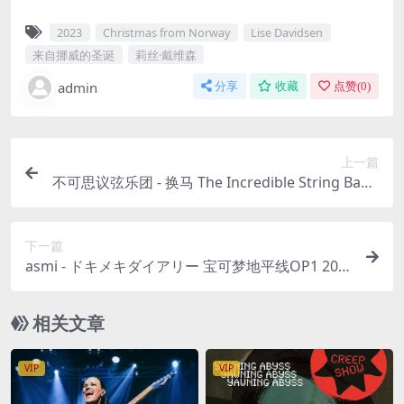
2023
Christmas from Norway
Lise Davidsen
来自挪威的圣诞
莉丝·戴维森
admin
分享
收藏
点赞(
0
)
上一篇
不可思议弦乐团 - 换马 The Incredible String Band
- Changing Horses (1969) [24bit/96kHz] [Hi-Res
Flac 1.01GB]
下一篇
asmi - ドキメキダイアリー 宝可梦地平线OP1 202
3 [24bit/96kHz] [Hi-Res Flac 443MB]
相关文章
VIP
VIP