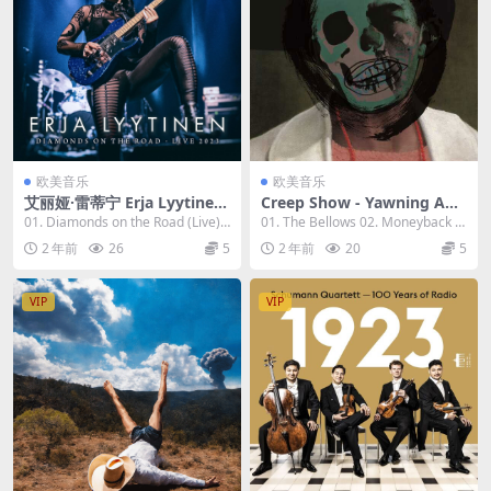
欧美音乐
欧美音乐
艾丽娅·雷蒂宁 Erja Lyytinen
Creep Show - Yawning Aby
- Diamonds on the Road - L
ss 2023 [24Bit/44.1kHz] [Hi
01. Diamonds on the Road (Live)
01. The Bellows 02. Moneyback 0
ive 2023 [24Bit/44.1kHz] [H
-Res Flac 459MB]
[00:04:4...
3. Yawnin...
2 年前
26
5
2 年前
20
5
i-Res Flac 1GB]
VIP
VIP