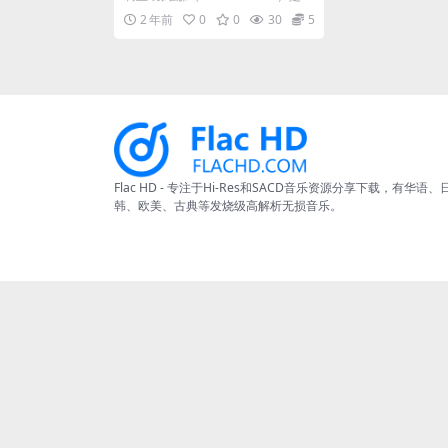
mas from Norway (2023)
今世界最炙手可热的女高音歌唱家
2 年前
0
0
30
5
之一...
[24bit/96kHz] [Hi-Res Fla
c 930MB]
Flac HD - 专注于Hi-Res和SACD音乐资源分享下载，有华语、
韩、欧美、古典等发烧级高解析无损音乐。