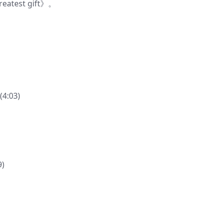
est gift》。
(4:03)
9)