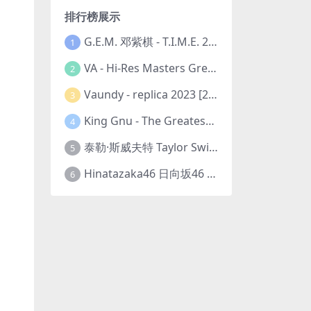
排行榜展示
G.E.M. 邓紫棋 - T.I.M.E. 2023-11-26 [24bit/48kHz] [Hi-Res Flac 313MB]
1
VA - Hi-Res Masters Greatest Hits Ever Vol. III 2023 [24Bit/192kHz] [Hi-Res Flac 10.5GB]
2
Vaundy - replica 2023 [24bit/48kHz] [Hi-Res Flac 1.6GB]
3
King Gnu - The Greatest Unknown 2023 [24Bit/48kHz] [Hi-Res Flac 752MB]
4
泰勒·斯威夫特 Taylor Swift - The Eras Tour 2023 [24bit/44.1kHz] [Hi-Res Flac 2.02GB]
5
Hinatazaka46 日向坂46 - 脈打つ感情 2023 [24bit/96kHz] [Hi-Res Flac 3.3GB]
6