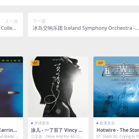
上一篇
下一篇
Collecti
冰岛交响乐团 Iceland Symphony Orchestra - 
 4.92GB]
RCHORA AIŌN 2023 [24Bit/192kHz] [Hi-Res Fla
c 1.94GB]
VIP
VIP
华语音乐
欧美音乐
arring -
泳儿 - 一了百了 Vincy Ch
Hotwire - The Sto
mastere
an Once And For All 20
Far 1993 - 2023 [2
vil Made M
◎又名：Once And For All ◎表
01. Slam! 02. Crying In 