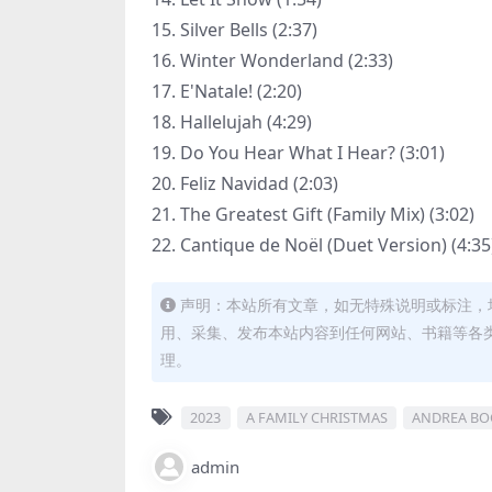
15. Silver Bells (2:37)
16. Winter Wonderland (2:33)
17. E'Natale! (2:20)
18. Hallelujah (4:29)
19. Do You Hear What I Hear? (3:01)
20. Feliz Navidad (2:03)
21. The Greatest Gift (Family Mix) (3:02)
22. Cantique de Noël (Duet Version) (4:35
声明：本站所有文章，如无特殊说明或标注，
用、采集、发布本站内容到任何网站、书籍等各
理。
2023
A FAMILY CHRISTMAS
ANDREA BO
admin