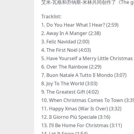
艾米-瓦格和乔纳斯-米林共同创作了《The great
Tracklist:
1. Do You Hear What I Hear? (2:59)
2. Away In A Manger (2:38)
3. Feliz Navidad (2:00)
4. The First Noël (4:03)
5. Have Yourself a Merry Little Christmas 
6. Over The Rainbow (2:29)
7. Buon Natale A Tutto Il Mondo (3:07)
8. Joy To The World (3:03)
9. The Greatest Gift (4:02)
10. When Christmas Comes To Town (3:3
11. Happy Xmas (War Is Over) (3:32)
12. Il Giorno Più Speciale (3:16)
13. I‘ll Be Home For Christmas (3:11)
14. Let It Snow (1:54)