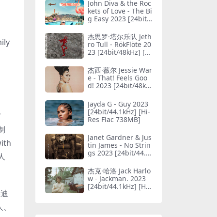
John Diva & the Roc
kets of Love - The Bi
g Easy 2023 [24bit/
44.1kHz] [Hi-Res Fla
c 582MB]
杰思罗·塔尔乐队 Jeth
ly
ro Tull - RökFlöte 20
23 [24bit/48kHz] [Hi
-Res Flac 606MB]
杰西·薇尔 Jessie War
e - That! Feels Goo
d! 2023 [24bit/48kH
z] [Hi-Res Flac 521
MB]
Jayda G - Guy 2023
[24bit/44.1kHz] [Hi-
'
Res Flac 738MB]
制
Janet Gardner & Jus
ith
tin James - No Striп
gs 2023 [24bit/44.1
令人
kHz] [Hi-Res Flac 63
4MB]
杰克·哈洛 Jack Harlo
w - Jackman. 2023
[24bit/44.1kHz] [Hi-
-迪
Res Flac 264MB]
人、