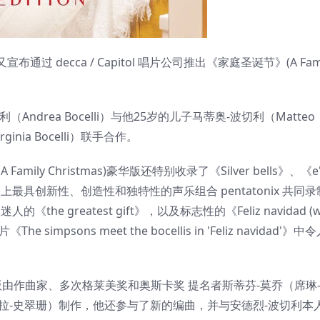
decca / Capitol 唱片公司推出《家庭圣诞节》(A Fami
drea Bocelli）与他25岁的儿子马蒂奥-波切利（Matteo
inia Bocelli）联手合作。
amily Christmas)豪华版还特别收录了《Silver bells》、《e
史上最具创新性、创造性和独特性的声乐组合 pentatonix 共同录
迷人的《the greatest gift》，以及标志性的《Feliz navidad (w
simpsons meet the bocellis in 'Feliz navidad'》中
as)豪华版由作曲家、多次格莱美奖和奥斯卡奖 提名者斯蒂芬-莫乔（席琳
、芭芭拉-史翠珊）制作，他还参与了新的编曲，并与安德烈-波切利本