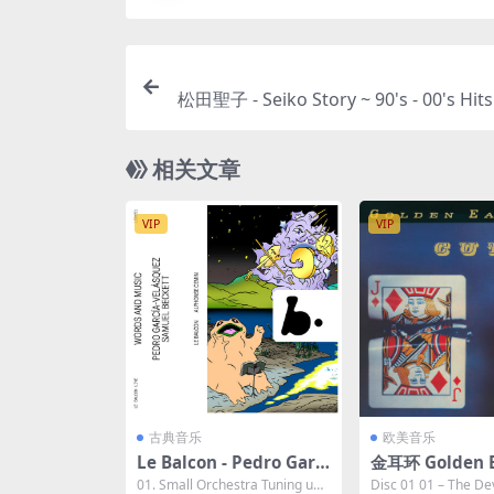
松田聖子 - Seiko Story ~ 90's - 00's Hits 
on 2019 [24Bit/96kHz] [Hi-Res Flac
相关文章
VIP
VIP
古典音乐
欧美音乐
Le Balcon - Pedro Garcí
金耳环 Golden E
a-Velásquez (Live) 202
1982 - Cut (Re
01. Small Orchestra Tuning up
Disc 01 01 – The De