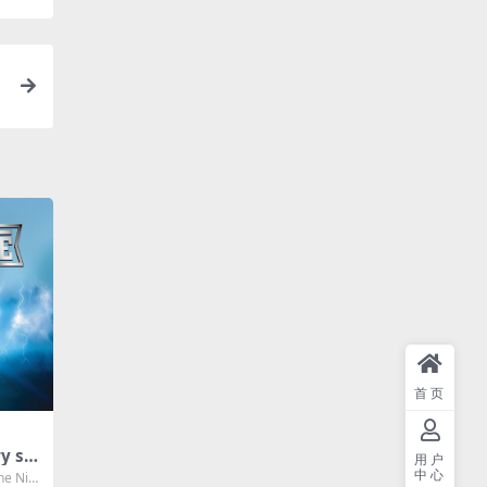
A
首页
ry so
用户
4bit/
中心
The Nig