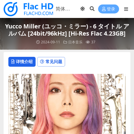
登录
Yucco Miller (ユッコ・ミラー) - 6 タイトル ア
ルバム [24bit/96kHz] [Hi-Res Flac 4.23GB]
2024-09-11
日本音乐
37
详情介绍
常见问题