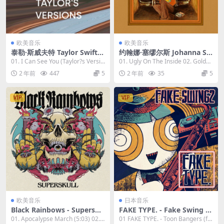
欧美音乐
欧美音乐
泰勒·斯威夫特 Taylor Swift -
约翰娜·塞缪尔斯 Johanna Sa
Hi-Res Masters Taylor's Ver
muels - Bystander 2023 [24
01. I Can See You (Taylor?s Versio
01. Ugly On The Inside 02. Golden
sions 2023 [24bit/96kHz]
Bit/96kHz] [Hi-Res Flac 388
n) (Fr...
Gate 0...
2 年前
447
5
2 年前
35
5
[Hi-Res Flac 2.91GB]
MB]
VIP
VIP
欧美音乐
日本音乐
Black Rainbows - Supersku
FAKE TYPE. - Fake Swing 2
ll 2023 [24Bit/44.1kHz] [Hi-
2023 [24bit/48kHz] [Hi-Res
01. Apocalypse March (5:03) 02. S
01 FAKE TYPE. - Toon Bangers (fe