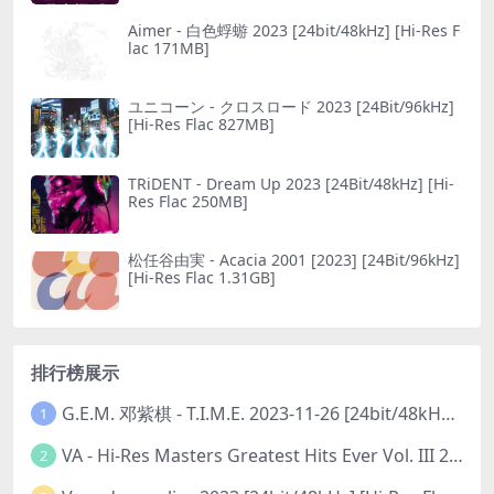
Aimer - 白色蜉蝣 2023 [24bit/48kHz] [Hi-Res F
lac 171MB]
ユニコーン - クロスロード 2023 [24Bit/96kHz]
[Hi-Res Flac 827MB]
TRiDENT - Dream Up 2023 [24Bit/48kHz] [Hi-
Res Flac 250MB]
松任谷由実 - Acacia 2001 [2023] [24Bit/96kHz]
[Hi-Res Flac 1.31GB]
排行榜展示
G.E.M. 邓紫棋 - T.I.M.E. 2023-11-26 [24bit/48kHz] [Hi-Res Flac 313MB]
1
VA - Hi-Res Masters Greatest Hits Ever Vol. III 2023 [24Bit/192kHz] [Hi-Res Flac 10.5GB]
2