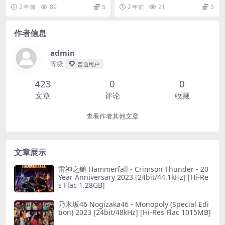
Res Flac 711MB]
Flac 423MB]
uperher...
at. DEMO...
2 年前
89
5
2 年前
21
5
作者信息
admin
等级
普通用户
423
0
0
文章
评论
收藏
查看作者其他文章
文章展示
雷神之鎚 Hammerfall - Crimson Thunder - 20
Year Anniversary 2023 [24bit/44.1kHz] [Hi-Re
s Flac 1.28GB]
乃木坂46 Nogizaka46 - Monopoly (Special Edi
tion) 2023 [24bit/48kHz] [Hi-Res Flac 1015MB]