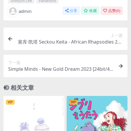
Shihyun Lee
Variations
admin
分享
收藏
点赞(
0
)
上一篇
塞库·凯塔 Seckou Keita - African Rhapsodies 202
3 [24bit/96kHz] [Hi-Res Flac 1.21GB]
下一篇
Simple Minds - New Gold Dream 2023 [24bit/48
kHz] [Hi-Res Flac 585MB]
相关文章
VIP
VIP