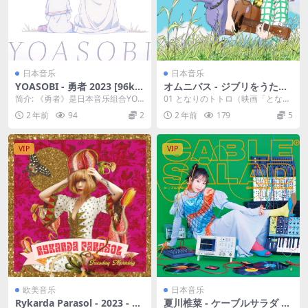
日本音乐
日本音乐
YOASOBI - 勇者 2023 [96kH
オムニバス - ジブリをうたう
z/24bit] [Hi-Res Flac 105.94
2023 [24Bit/96kHz] [Hi-Res
简介: 《勇者》是日本音乐组合YOA
01 となりのトトロ（映画「となり
MB]
Flac 1.62GB]
SOB创作发行的歌曲，由Ayase担
のトトロ」より） / 岸田繁（くる
2 年前
94
2
2 年前
179
5
任制作人...
り） 02 ...
VIP
VIP
欧美音乐
日本音乐
Rykarda Parasol - 2023 - Tu
夏川椎菜 - ケーブルサラダ 20