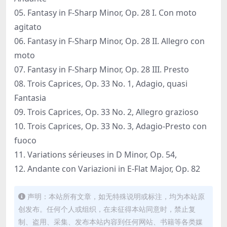
05. Fantasy in F-Sharp Minor, Op. 28 I. Con moto
agitato
06. Fantasy in F-Sharp Minor, Op. 28 II. Allegro con
moto
07. Fantasy in F-Sharp Minor, Op. 28 III. Presto
08. Trois Caprices, Op. 33 No. 1, Adagio, quasi
Fantasia
09. Trois Caprices, Op. 33 No. 2, Allegro grazioso
10. Trois Caprices, Op. 33 No. 3, Adagio-Presto con
fuoco
11. Variations sérieuses in D Minor, Op. 54,
12. Andante con Variazioni in E-Flat Major, Op. 82
声明：本站所有文章，如无特殊说明或标注，均为本站原
创发布。任何个人或组织，在未征得本站同意时，禁止复
制、盗用、采集、发布本站内容到任何网站、书籍等各类媒