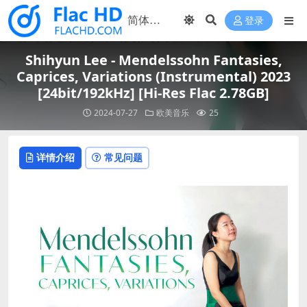
登录
Shihyun Lee - Mendelssohn Fantasies,
Caprices, Variations (Instrumental) 2023
[24bit/192kHz] [Hi-Res Flac 2.78GB]
2024-07-27
欧美音乐
25
详情介绍
常见问题