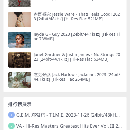
杰西·薇尔 Jessie Ware - That! Feels Good! 202
3 [24bit/48kHz] [Hi-Res Flac 521MB]
Jayda G - Guy 2023 [24bit/44.1kHz] [Hi-Res Fl
ac 738MB]
Janet Gardner & Justin James - No Striпgs 20
23 [24bit/44.1kHz] [Hi-Res Flac 634MB]
杰克·哈洛 Jack Harlow - Jackman. 2023 [24bit/
44.1kHz] [Hi-Res Flac 264MB]
排行榜展示
G.E.M. 邓紫棋 - T.I.M.E. 2023-11-26 [24bit/48kHz] [Hi-Res Flac 313MB]
1
VA - Hi-Res Masters Greatest Hits Ever Vol. III 2023 [24Bit/192kHz] [Hi-Res Flac 10.5GB]
2