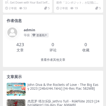
esday Morning [24bit/44.1
23 [24bit/96kHz] [Hi-Res Fl
01. Get Down with Your Bad Self
前作「コンポジット」が記憶に新
kHz] [Hi-Res Flac 495MB]
ac 1.12GB]
[00:04:2...
しい中、夏川椎菜3rdフルアルバム
2 年前
53
5
2 年前
19
5
のリリースが決定...
作者信息
admin
等级
普通用户
423
0
0
文章
评论
收藏
查看作者其他文章
文章展示
John Diva & the Rockets of Love - The Big Eas
y 2023 [24bit/44.1kHz] [Hi-Res Flac 582MB]
杰思罗·塔尔乐队 Jethro Tull - RökFlöte 2023 [24
bit/48kHz] [Hi-Res Flac 606MB]