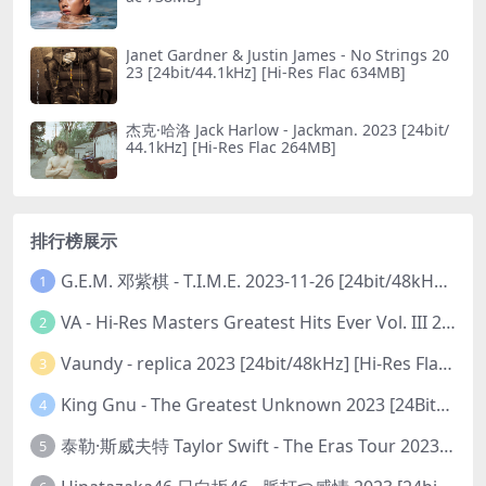
Janet Gardner & Justin James - No Striпgs 20
23 [24bit/44.1kHz] [Hi-Res Flac 634MB]
杰克·哈洛 Jack Harlow - Jackman. 2023 [24bit/
44.1kHz] [Hi-Res Flac 264MB]
排行榜展示
G.E.M. 邓紫棋 - T.I.M.E. 2023-11-26 [24bit/48kHz] [Hi-Res Flac 313MB]
1
VA - Hi-Res Masters Greatest Hits Ever Vol. III 2023 [24Bit/192kHz] [Hi-Res Flac 10.5GB]
2
Vaundy - replica 2023 [24bit/48kHz] [Hi-Res Flac 1.6GB]
3
King Gnu - The Greatest Unknown 2023 [24Bit/48kHz] [Hi-Res Flac 752MB]
4
泰勒·斯威夫特 Taylor Swift - The Eras Tour 2023 [24bit/44.1kHz] [Hi-Res Flac 2.02GB]
5