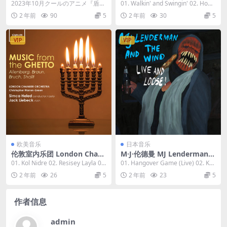
ぼすもので 2023 [24Bit/48k
azz 2023 [24Bit/96kHz] [Hi-
2023年10月クールのアニメ『盾の
01. Walkin' and Swingin' 02. How
Hz] [Hi-Res Flac 625MB]
Res Flac 1.09GB]
勇者の成り上がり Season 3』『聖
HigAh t...
2 年前
90
5
2 年前
30
5
剣学...
VIP
VIP
欧美音乐
日本音乐
伦敦室内乐团 London Cham
M·J·伦德曼 MJ Lenderman -
ber Orchestra - Music from
And The Wind (Live and Lo
01. Kol Nidre 02. Resisey Layla 03.
01. Hangover Game (Live) 02. Kn
the Ghetto Ailenberg, Brau
ose!) 2023 [24bit/48kHz] [H
Min ...
ockin (Li...
2 年前
26
5
2 年前
23
5
n, Bruch, Shalit 2023 [24Bi
i-Res Flac 675MB]
t/96kHz] [Hi-Res Flac 1.03G
B]
作者信息
admin