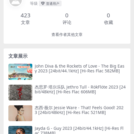
等级
普通用户
423
0
0
文章
评论
收藏
查看作者其他文章
文章展示
John Diva & the Rockets of Love - The Big Eas
y 2023 [24bit/44.1kHz] [Hi-Res Flac 582MB]
杰思罗·塔尔乐队 Jethro Tull - RökFlöte 2023 [24
bit/48kHz] [Hi-Res Flac 606MB]
杰西·薇尔 Jessie Ware - That! Feels Good! 202
3 [24bit/48kHz] [Hi-Res Flac 521MB]
Jayda G - Guy 2023 [24bit/44.1kHz] [Hi-Res Fl
ac 738MB]