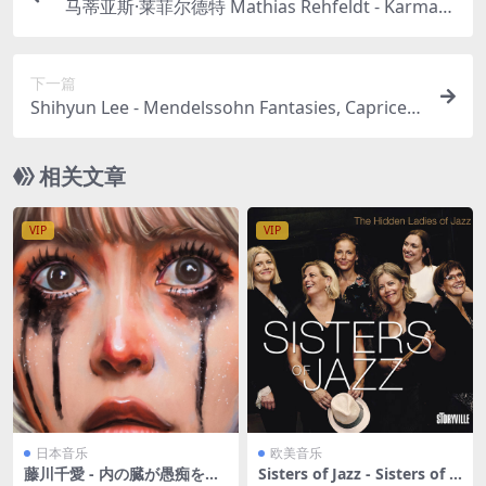
马蒂亚斯·莱菲尔德特 Mathias Rehfeldt - Karma is
a Hitch 2023 [24bit/48kHz] [Hi-Res Flac 169MB]
下一篇
Shihyun Lee - Mendelssohn Fantasies, Caprices,
Variations (Instrumental) 2023 [24bit/192kHz]
[Hi-Res Flac 2.78GB]
相关文章
VIP
VIP
日本音乐
欧美音乐
藤川千愛 - 内の臓が愚痴をこ
Sisters of Jazz - Sisters of J