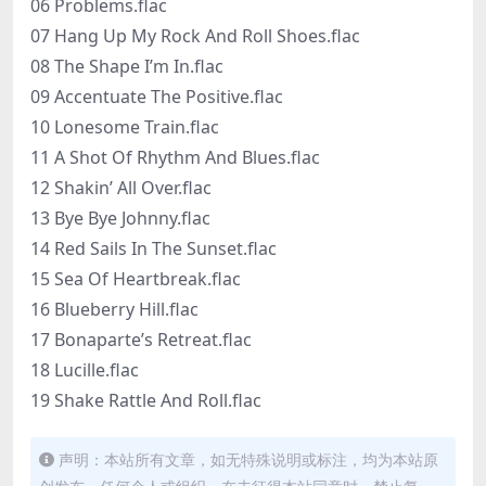
06 Problems.flac
07 Hang Up My Rock And Roll Shoes.flac
08 The Shape I’m In.flac
09 Accentuate The Positive.flac
10 Lonesome Train.flac
11 A Shot Of Rhythm And Blues.flac
12 Shakin’ All Over.flac
13 Bye Bye Johnny.flac
14 Red Sails In The Sunset.flac
15 Sea Of Heartbreak.flac
16 Blueberry Hill.flac
17 Bonaparte’s Retreat.flac
18 Lucille.flac
19 Shake Rattle And Roll.flac
声明：本站所有文章，如无特殊说明或标注，均为本站原