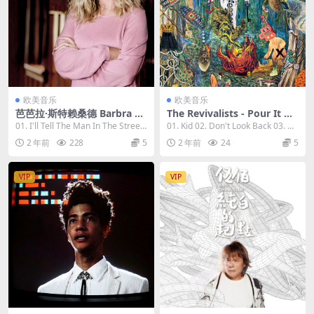
欧美音乐
欧美音乐
芭芭拉·斯特赖桑德 Barbra St
The Revivalists - Pour It Ou
reisand - 2023 - Evergreens
t Into The Night 2023 [24Bi
01. I'll Tell The Man In The Street
01. Kid 02. Don't Look Back 03. Go
- Celebrating Six Decades o
t/96kHz] [Hi-Res Flac 968M
[00:...
od Old...
2 年前
228
5
2 年前
24
5
n Columbia Records [24bit/
B]
44.1kHz] [Hi-Res Flac 803M
B]
VIP
VIP