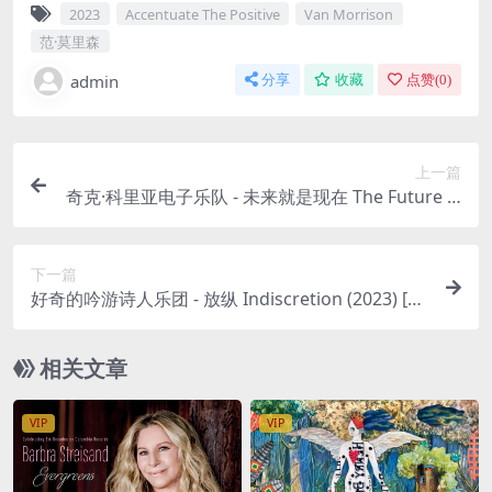
2023
Accentuate The Positive
Van Morrison
范·莫里森
admin
分享
收藏
点赞(
0
)
上一篇
奇克·科里亚电子乐队 - 未来就是现在 The Future Is
Now 现场演出 (2023) [24bit/96kHz] [Hi-Res Flac
2.25GB]
下一篇
好奇的吟游诗人乐团 - 放纵 Indiscretion (2023) [24
bit/96kHz] [Hi-Res Flac 1.57GB]
相关文章
VIP
VIP