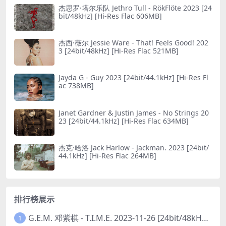
杰思罗·塔尔乐队 Jethro Tull - RökFlöte 2023 [24
bit/48kHz] [Hi-Res Flac 606MB]
杰西·薇尔 Jessie Ware - That! Feels Good! 202
3 [24bit/48kHz] [Hi-Res Flac 521MB]
Jayda G - Guy 2023 [24bit/44.1kHz] [Hi-Res Fl
ac 738MB]
Janet Gardner & Justin James - No Striпgs 20
23 [24bit/44.1kHz] [Hi-Res Flac 634MB]
杰克·哈洛 Jack Harlow - Jackman. 2023 [24bit/
44.1kHz] [Hi-Res Flac 264MB]
排行榜展示
G.E.M. 邓紫棋 - T.I.M.E. 2023-11-26 [24bit/48kHz] [Hi-Res Flac 313MB]
1