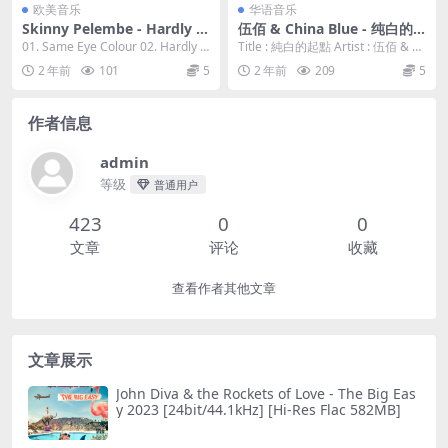
欧美音乐
华语音乐
Skinny Pelembe - Hardly t
伍佰 & China Blue - 纯白的
he Same Snake 2023 [24Bi
起点 2023 [24bit/96kHz] [Hi
01. Same Eye Colour 02. Hardly t
Title : 純白的起點 Artist : 伍佰 & C
t/48kHz] [Hi-Res Flac 360M
-Res Flac 929MB]
he Same ...
hina Bl...
2 年前
101
5
2 年前
209
5
B]
作者信息
admin
等级
普通用户
423
0
0
文章
评论
收藏
查看作者其他文章
文章展示
John Diva & the Rockets of Love - The Big Eas
y 2023 [24bit/44.1kHz] [Hi-Res Flac 582MB]