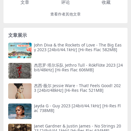
文章
评论
收藏
查看作者其他文章
文章展示
John Diva & the Rockets of Love - The Big Eas
y 2023 [24bit/44.1kHz] [Hi-Res Flac 582MB]
杰思罗·塔尔乐队 Jethro Tull - RökFlöte 2023 [24
bit/48kHz] [Hi-Res Flac 606MB]
杰西·薇尔 Jessie Ware - That! Feels Good! 202
3 [24bit/48kHz] [Hi-Res Flac 521MB]
Jayda G - Guy 2023 [24bit/44.1kHz] [Hi-Res Fl
ac 738MB]
Janet Gardner & Justin James - No Striпgs 20
23 [24bit/44.1kHz] [Hi-Res Flac 634MB]