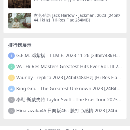
杰克·哈洛 Jack Harlow - Jackman. 2023 [24bit/
44.1kHz] [Hi-Res Flac 264MB]
排行榜展示
G.E.M. 邓紫棋 - T.I.M.E. 2023-11-26 [24bit/48kHz] [Hi-Res Flac 313MB]
1
VA - Hi-Res Masters Greatest Hits Ever Vol. III 2023 [24Bit/192kHz] [Hi-Res Flac 10.5GB]
2
Vaundy - replica 2023 [24bit/48kHz] [Hi-Res Flac 1.6GB]
3
King Gnu - The Greatest Unknown 2023 [24Bit/48kHz] [Hi-Res Flac 752MB]
4
泰勒·斯威夫特 Taylor Swift - The Eras Tour 2023 [24bit/44.1kHz] [Hi-Res Flac 2.02GB]
5
Hinatazaka46 日向坂46 - 脈打つ感情 2023 [24bit/96kHz] [Hi-Res Flac 3.3GB]
6