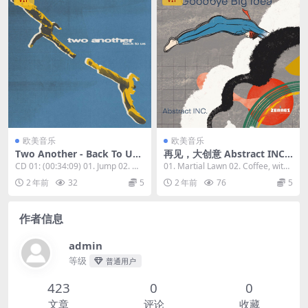
欧美音乐
欧美音乐
Two Another - Back To Us
再见，大创意 Abstract INC.
(Deluxe) 2023 [24Bit/44.1k
- Goodbye Big Idea (2023)
CD 01: (00:34:09) 01. Jump 02. Ma
01. Martial Lawn 02. Coffee, with
Hz] [Hi-Res Flac 676MB]
[24bit/96kHz] [Hi-Res Flac
tter Of...
a Tiny...
2 年前
32
5
2 年前
76
5
795MB]
作者信息
admin
等级
普通用户
423
0
0
文章
评论
收藏