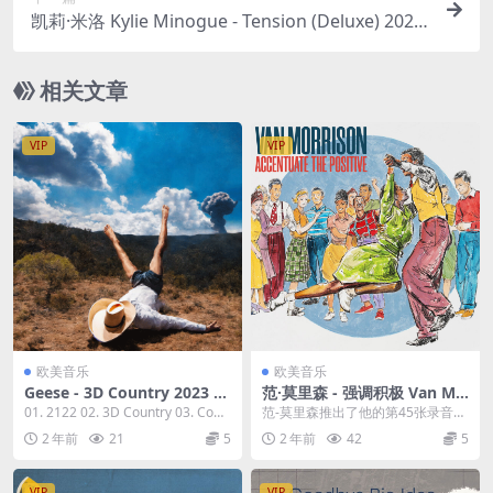
凯莉·米洛 Kylie Minogue - Tension (Deluxe) 2023
[24Bit/44.1kHz] [Hi-Res Flac 566MB]
相关文章
VIP
VIP
欧美音乐
欧美音乐
Geese - 3D Country 2023 [2
范·莫里森 - 强调积极 Van Mo
4Bit/44.1kHz] [Hi-Res Flac
rrison - Accentuate The Po
01. 2122 02. 3D Country 03. Cowb
范-莫里森推出了他的第45张录音室
511MB]
sitive (2023) [24bit/96kHz]
oy Nudes...
专辑《强调积极》(Accentuate Th
2 年前
21
5
2 年前
42
5
[Hi-Res Flac 1.32GB]
e...
VIP
VIP