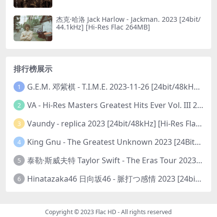
杰克·哈洛 Jack Harlow - Jackman. 2023 [24bit/
44.1kHz] [Hi-Res Flac 264MB]
排行榜展示
G.E.M. 邓紫棋 - T.I.M.E. 2023-11-26 [24bit/48kHz] [Hi-Res Flac 313MB]
1
VA - Hi-Res Masters Greatest Hits Ever Vol. III 2023 [24Bit/192kHz] [Hi-Res Flac 10.5GB]
2
Vaundy - replica 2023 [24bit/48kHz] [Hi-Res Flac 1.6GB]
3
King Gnu - The Greatest Unknown 2023 [24Bit/48kHz] [Hi-Res Flac 752MB]
4
泰勒·斯威夫特 Taylor Swift - The Eras Tour 2023 [24bit/44.1kHz] [Hi-Res Flac 2.02GB]
5
Hinatazaka46 日向坂46 - 脈打つ感情 2023 [24bit/96kHz] [Hi-Res Flac 3.3GB]
6
Copyright © 2023
Flac HD
- All rights reserved