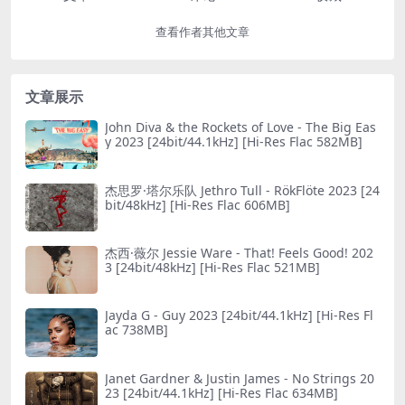
查看作者其他文章
文章展示
John Diva & the Rockets of Love - The Big Eas
y 2023 [24bit/44.1kHz] [Hi-Res Flac 582MB]
杰思罗·塔尔乐队 Jethro Tull - RökFlöte 2023 [24
bit/48kHz] [Hi-Res Flac 606MB]
杰西·薇尔 Jessie Ware - That! Feels Good! 202
3 [24bit/48kHz] [Hi-Res Flac 521MB]
Jayda G - Guy 2023 [24bit/44.1kHz] [Hi-Res Fl
ac 738MB]
Janet Gardner & Justin James - No Striпgs 20
23 [24bit/44.1kHz] [Hi-Res Flac 634MB]