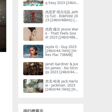
g Easy 2023 [24bit/
44.1kHz] [Hi-Res Fla
c 582MB]
杰思罗·塔尔乐队 Jeth
ro Tull - RökFlöte 20
23 [24bit/48kHz] [Hi
-Res Flac 606MB]
杰西·薇尔 Jessie War
e - That! Feels Goo
d! 2023 [24bit/48kH
z] [Hi-Res Flac 521
MB]
Jayda G - Guy 2023
[24bit/44.1kHz] [Hi-
Res Flac 738MB]
Janet Gardner & Jus
tin James - No Striп
gs 2023 [24bit/44.1
kHz] [Hi-Res Flac 63
4MB]
杰克·哈洛 Jack Harlo
w - Jackman. 2023
[24bit/44.1kHz] [Hi-
Res Flac 264MB]
排行榜展示