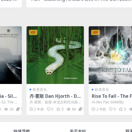
c 605MB]
2023 [24Bit/48kHz] [Hi-Res Flac 2.11GB]
VIP
VIP
欧美音乐
欧美音乐
a - Silho
丹·霍斯 Dan Hjorth - DA
Rise To Fall - The 
ust 2023
MA DAMA 2023 [24bit/
Dimension 2023 [
e 02. The W
丹-霍斯、延斯-米克尔和托马斯-
Hi-Res Flac 604MB]
Hi-Res F
96kHz] [Hi-Res Flac 715
t/44.1kHz] [Hi-Res
艾勒作为一个紧密而反应灵敏的
0
26
5
2 年前
0
0
64
5
2 年前
0
0
整体，借鉴了斯堪的纳...
MB]
604MB]
快速导航
关于本站
联