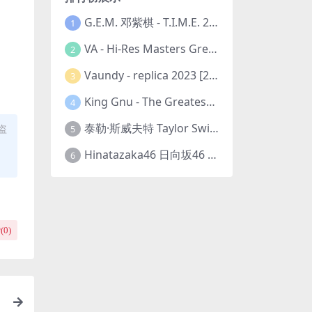
G.E.M. 邓紫棋 - T.I.M.E. 2023-11-26 [24bit/48kHz] [Hi-Res Flac 313MB]
1
VA - Hi-Res Masters Greatest Hits Ever Vol. III 2023 [24Bit/192kHz] [Hi-Res Flac 10.5GB]
2
Vaundy - replica 2023 [24bit/48kHz] [Hi-Res Flac 1.6GB]
3
King Gnu - The Greatest Unknown 2023 [24Bit/48kHz] [Hi-Res Flac 752MB]
4
泰勒·斯威夫特 Taylor Swift - The Eras Tour 2023 [24bit/44.1kHz] [Hi-Res Flac 2.02GB]
盗
5
Hinatazaka46 日向坂46 - 脈打つ感情 2023 [24bit/96kHz] [Hi-Res Flac 3.3GB]
6
(
0
)