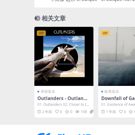
4Bit/48kHz] [Hi-Res Fla
相关文章
VIP
VIP
华语音乐
欧美音乐
Outlanders - Outlande
Downfall of Gai
rs 2023 [24Bit/44.1kHz]
uettes of Disg
01. Outlanders 02. Closer to th
01. Existence of Aw
[Hi-Res Flac 906MB]
[24bit/48kHz] [
e Sky 03....
hir of Fli...
2 年前
0
0
108
5
1 年前
0
lac 594MB]