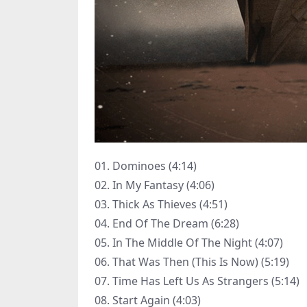
01. Dominoes (4:14)
02. In My Fantasy (4:06)
03. Thick As Thieves (4:51)
04. End Of The Dream (6:28)
05. In The Middle Of The Night (4:07)
06. That Was Then (This Is Now) (5:19)
07. Time Has Left Us As Strangers (5:14)
08. Start Again (4:03)