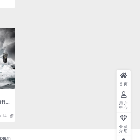
首页
Fifth
用户
24Bi
中心
 Flac
14
5
会员
介绍
系我们