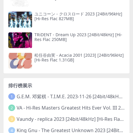
ユニコーン - クロスロード 2023 [24Bit/96kHz]
[Hi-Res Flac 827MB]
TRiDENT - Dream Up 2023 [24Bit/48kHz] [Hi-
Res Flac 250MB]
松任谷由実 - Acacia 2001 [2023] [24Bit/96kHz]
[Hi-Res Flac 1.31GB]
排行榜展示
G.E.M. 邓紫棋 - T.I.M.E. 2023-11-26 [24bit/48kHz] [Hi-Res Flac 313MB]
1
VA - Hi-Res Masters Greatest Hits Ever Vol. III 2023 [24Bit/192kHz] [Hi-Res Flac 10.5GB]
2
Vaundy - replica 2023 [24bit/48kHz] [Hi-Res Flac 1.6GB]
3
King Gnu - The Greatest Unknown 2023 [24Bit/48kHz] [Hi-Res Flac 752MB]
4