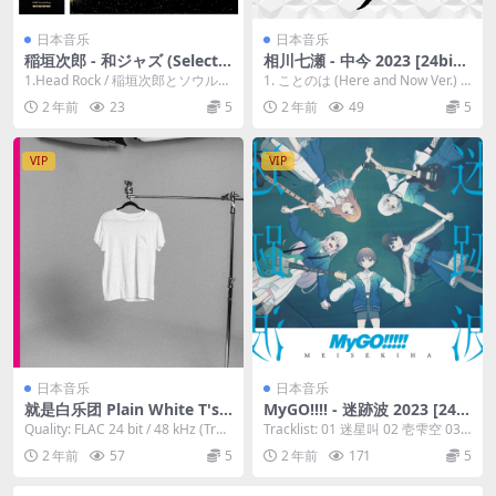
日本音乐
日本音乐
稲垣次郎 - 和ジャズ (Selecte
相川七瀬 - 中今 2023 [24bit/
d by Yusuke Ogawa) 2023
48kHz] [Hi-Res Flac 390MB]
1.Head Rock / 稲垣次郎とソウル・
1. ことのは (Here and Now Ver.) 2.
[24bit/96kHz] [Hi-Res Flac
メディア 2.Sniper’s S...
光の船 3. 心の...
2 年前
23
5
2 年前
49
5
1.72GB]
VIP
VIP
日本音乐
日本音乐
就是白乐团 Plain White T's -
MyGO!!!! - 迷跡波 2023 [24bi
Plain White T's 2023 [24bit/
t/96kHz] [Hi-Res Flac 0.98G
Quality: FLAC 24 bit / 48 kHz (Trac
Tracklist: 01 迷星叫 02 壱雫空 03
48kHz] [Hi-Res Flac 286MB]
B]
ks) A...
碧天伴走 04 影色舞 ...
2 年前
57
5
2 年前
171
5