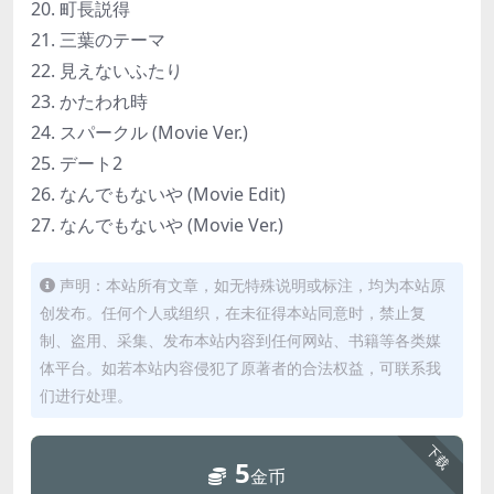
20. 町長説得
21. 三葉のテーマ
22. 見えないふたり
23. かたわれ時
24. スパークル (Movie Ver.)
25. デート2
26. なんでもないや (Movie Edit)
27. なんでもないや (Movie Ver.)
声明：本站所有文章，如无特殊说明或标注，均为本站原
创发布。任何个人或组织，在未征得本站同意时，禁止复
制、盗用、采集、发布本站内容到任何网站、书籍等各类媒
体平台。如若本站内容侵犯了原著者的合法权益，可联系我
们进行处理。
下载
5
金币