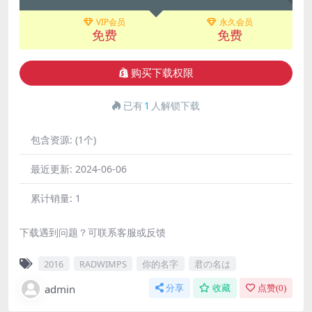
VIP会员
永久会员
免费
免费
购买下载权限
已有
1
人解锁下载
包含资源:
(1个)
最近更新:
2024-06-06
累计销量:
1
下载遇到问题？可联系客服或反馈
2016
RADWIMPS
你的名字
君の名は
admin
分享
收藏
点赞(
0
)