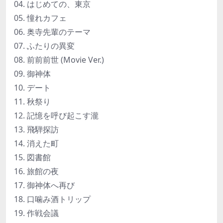
04. はじめての、東京
05. 憧れカフェ
06. 奥寺先輩のテーマ
07. ふたりの異変
08. 前前前世 (Movie Ver.)
09. 御神体
10. デート
11. 秋祭り
12. 記憶を呼び起こす瀧
13. 飛騨探訪
14. 消えた町
15. 図書館
16. 旅館の夜
17. 御神体へ再び
18. 口噛み酒トリップ
19. 作戦会議