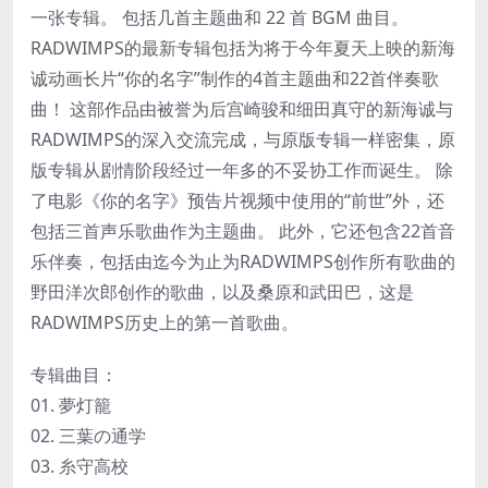
一张专辑。 包括几首主题曲和 22 首 BGM 曲目。
RADWIMPS的最新专辑包括为将于今年夏天上映的新海
诚动画长片“你的名字”制作的4首主题曲和22首伴奏歌
曲！ 这部作品由被誉为后宫崎骏和细田真守的新海诚与
RADWIMPS的深入交流完成，与原版专辑一样密集，原
版专辑从剧情阶段经过一年多的不妥协工作而诞生。 除
了电影《你的名字》预告片视频中使用的“前世”外，还
包括三首声乐歌曲作为主题曲。 此外，它还包含22首音
乐伴奏，包括由迄今为止为RADWIMPS创作所有歌曲的
野田洋次郎创作的歌曲，以及桑原和武田巴，这是
RADWIMPS历史上的第一首歌曲。
专辑曲目：
01. 夢灯籠
02. 三葉の通学
03. 糸守高校