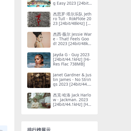
g Easy 2023 [24bit/
44.1kHz] [Hi-Res Fla
c 582MB]
杰思罗·塔尔乐队 Jeth
ro Tull - RökFlöte 20
23 [24bit/48kHz] [Hi
-Res Flac 606MB]
杰西·薇尔 Jessie War
e - That! Feels Goo
d! 2023 [24bit/48kH
z] [Hi-Res Flac 521
MB]
Jayda G - Guy 2023
[24bit/44.1kHz] [Hi-
Res Flac 738MB]
Janet Gardner & Jus
tin James - No Striп
gs 2023 [24bit/44.1
kHz] [Hi-Res Flac 63
4MB]
杰克·哈洛 Jack Harlo
w - Jackman. 2023
[24bit/44.1kHz] [Hi-
Res Flac 264MB]
排行榜展示