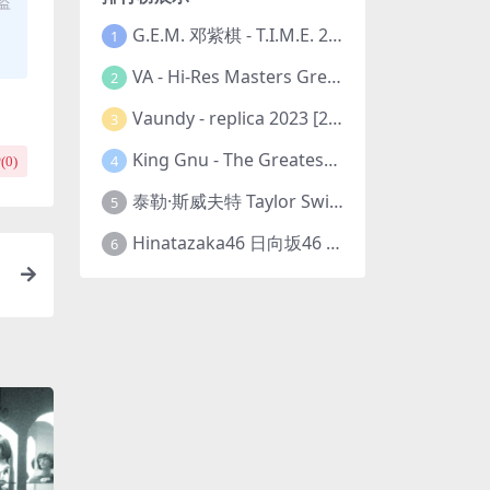
盗
G.E.M. 邓紫棋 - T.I.M.E. 2023-11-26 [24bit/48kHz] [Hi-Res Flac 313MB]
1
VA - Hi-Res Masters Greatest Hits Ever Vol. III 2023 [24Bit/192kHz] [Hi-Res Flac 10.5GB]
2
Vaundy - replica 2023 [24bit/48kHz] [Hi-Res Flac 1.6GB]
3
King Gnu - The Greatest Unknown 2023 [24Bit/48kHz] [Hi-Res Flac 752MB]
4
(
0
)
泰勒·斯威夫特 Taylor Swift - The Eras Tour 2023 [24bit/44.1kHz] [Hi-Res Flac 2.02GB]
5
Hinatazaka46 日向坂46 - 脈打つ感情 2023 [24bit/96kHz] [Hi-Res Flac 3.3GB]
6