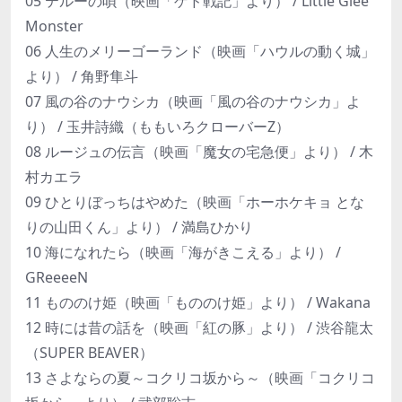
05 テルーの唄（映画「ゲド戦記」より） / Little Glee
Monster
06 人生のメリーゴーランド（映画「ハウルの動く城」
より） / 角野隼斗
07 風の谷のナウシカ（映画「風の谷のナウシカ」よ
り） / 玉井詩織（ももいろクローバーZ）
08 ルージュの伝言（映画「魔女の宅急便」より） / 木
村カエラ
09 ひとりぼっちはやめた（映画「ホーホケキョ とな
りの山田くん」より） / 満島ひかり
10 海になれたら（映画「海がきこえる」より） /
GReeeeN
11 もののけ姫（映画「もののけ姫」より） / Wakana
12 時には昔の話を（映画「紅の豚」より） / 渋谷龍太
（SUPER BEAVER）
13 さよならの夏～コクリコ坂から～（映画「コクリコ