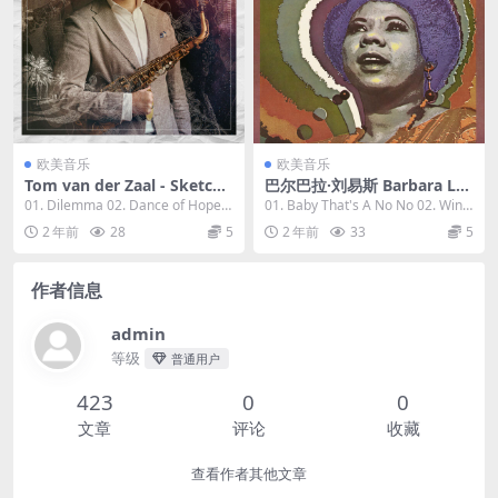
欧美音乐
欧美音乐
Tom van der Zaal - Sketchb
巴尔巴拉·刘易斯 Barbara Le
ook of Dreams 2023 [24Bit/
wis - The Many Grooves Of
01. Dilemma 02. Dance of Hope a
01. Baby That's A No No 02. Wind
96kHz] [Hi-Res Flac 951MB]
Barbara Lewis 1970/2023 [2
nd Prospe...
mills Of...
2 年前
28
5
2 年前
33
5
4bit/192kHz] [H-Res Flac 1.
32GB]
作者信息
admin
等级
普通用户
423
0
0
文章
评论
收藏
查看作者其他文章