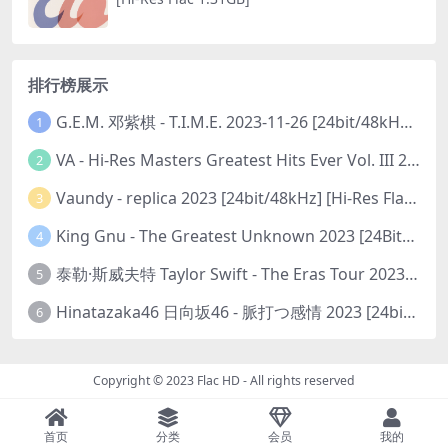
排行榜展示
G.E.M. 邓紫棋 - T.I.M.E. 2023-11-26 [24bit/48kHz] [Hi-Res Flac 313MB]
1
VA - Hi-Res Masters Greatest Hits Ever Vol. III 2023 [24Bit/192kHz] [Hi-Res Flac 10.5GB]
2
Vaundy - replica 2023 [24bit/48kHz] [Hi-Res Flac 1.6GB]
3
King Gnu - The Greatest Unknown 2023 [24Bit/48kHz] [Hi-Res Flac 752MB]
4
泰勒·斯威夫特 Taylor Swift - The Eras Tour 2023 [24bit/44.1kHz] [Hi-Res Flac 2.02GB]
5
Hinatazaka46 日向坂46 - 脈打つ感情 2023 [24bit/96kHz] [Hi-Res Flac 3.3GB]
6
Copyright © 2023
Flac HD
- All rights reserved
首页
分类
会员
我的