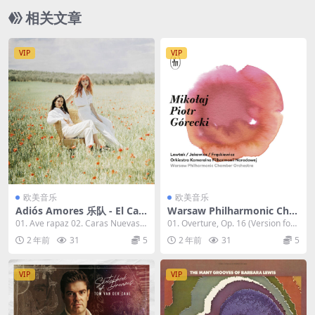
相关文章
VIP
VIP
欧美音乐
欧美音乐
Adiós Amores 乐队 - El Ca
Warsaw Philharmonic Cha
mino 旅程 (2023) [24bit/96
mber Orchestra - Mikołaj P
01. Ave rapaz 02. Caras Nuevas 0
01. Overture, Op. 16 (Version for
kHz] [Hi-Res Flac 627MB]
iotr Górecki 2023 [24bit/96
3. Humo ...
Orches...
2 年前
31
5
2 年前
31
5
kHz] [Hi-Res Flac 1.19GB]
VIP
VIP