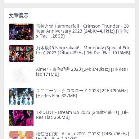
文章展示
雷神之鎚 Hammerfall - Crimson Thunder - 20
Year Anniversary 2023 [24bit/44.1kHz] [Hi-Re
s Flac 1.28GB]
乃木坂46 Nogizaka46 - Monopoly (Special Edi
tion) 2023 [24bit/48kHz] [Hi-Res Flac 1015MB]
Aimer - 白色蜉蝣 2023 [24bit/48kHz] [Hi-Res F
lac 171MB]
ユニコーン - クロスロード 2023 [24Bit/96kHz]
[Hi-Res Flac 827MB]
TRiDENT - Dream Up 2023 [24Bit/48kHz] [Hi-
Res Flac 250MB]
松任谷由実 - Acacia 2001 [2023] [24Bit/96kHz]
[Hi-Res Flac 1.31GB]