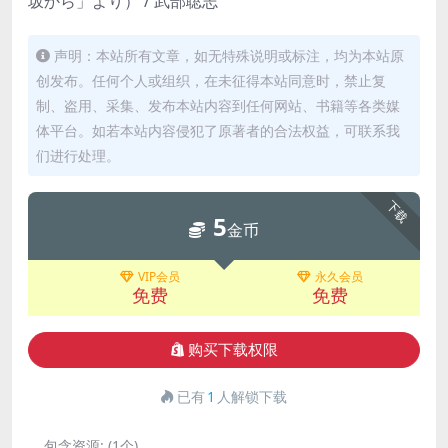
坂から」より） / 武部聡志
声明：本站所有文章，如无特殊说明或标注，均为本站原
创发布。任何个人或组织，在未征得本站同意时，禁止复
制、盗用、采集、发布本站内容到任何网站、书籍等各类媒
体平台。如若本站内容侵犯了原著者的合法权益，可联系我
们进行处理。
下载
5
金币
VIP会员
永久会员
免费
免费
购买下载权限
已有
1
人解锁下载
包含资源:
(1个)