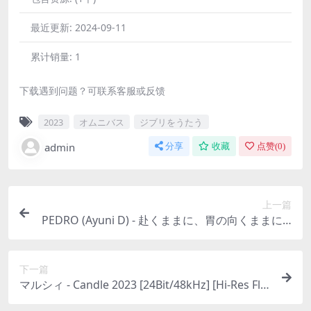
最近更新:
2024-09-11
累计销量:
1
下载遇到问题？可联系客服或反馈
2023
オムニバス
ジブリをうたう
admin
分享
收藏
点赞(
0
)
上一篇
PEDRO (Ayuni D) - 赴くままに、胃の向くままに 2
023 [24Bit/96kHz] [Hi-Res Flac 804MB]
下一篇
マルシィ - Candle 2023 [24Bit/48kHz] [Hi-Res Fla
c 508MB]