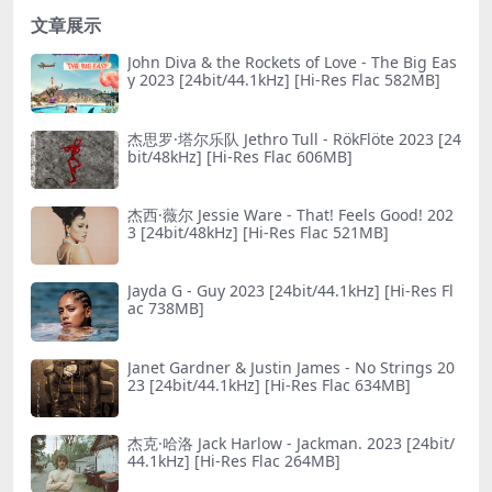
文章展示
John Diva & the Rockets of Love - The Big Eas
y 2023 [24bit/44.1kHz] [Hi-Res Flac 582MB]
杰思罗·塔尔乐队 Jethro Tull - RökFlöte 2023 [24
bit/48kHz] [Hi-Res Flac 606MB]
杰西·薇尔 Jessie Ware - That! Feels Good! 202
3 [24bit/48kHz] [Hi-Res Flac 521MB]
Jayda G - Guy 2023 [24bit/44.1kHz] [Hi-Res Fl
ac 738MB]
Janet Gardner & Justin James - No Striпgs 20
23 [24bit/44.1kHz] [Hi-Res Flac 634MB]
杰克·哈洛 Jack Harlow - Jackman. 2023 [24bit/
44.1kHz] [Hi-Res Flac 264MB]