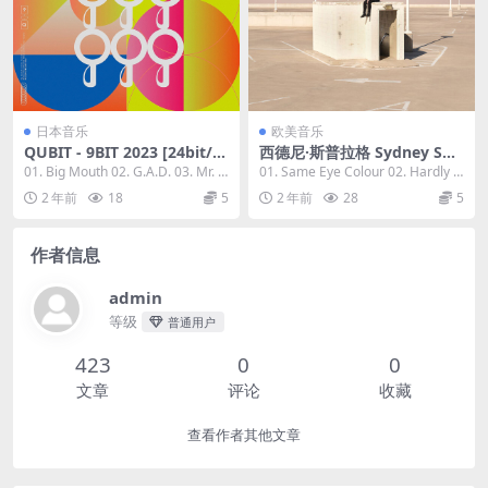
日本音乐
欧美音乐
QUBIT - 9BIT 2023 [24bit/4
西德尼·斯普拉格 Sydney Spr
4.1kHz] [Hi-Res Flac 265M
ague - somebody in hell lo
01. Big Mouth 02. G.A.D. 03. Mr. S
01. Same Eye Colour 02. Hardly t
B]
ves you 2023 [24Bit/96kHz]
onic 0...
he Same ...
2 年前
18
5
2 年前
28
5
[Hi-Res Flac 652MB]
作者信息
admin
等级
普通用户
423
0
0
文章
评论
收藏
查看作者其他文章