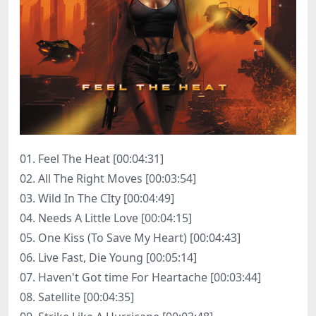
01. Feel The Heat [00:04:31]
02. All The Right Moves [00:03:54]
03. Wild In The CIty [00:04:49]
04. Needs A Little Love [00:04:15]
05. One Kiss (To Save My Heart) [00:04:43]
06. Live Fast, Die Young [00:05:14]
07. Haven't Got time For Heartache [00:03:44]
08. Satellite [00:04:35]