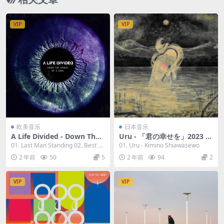
VIP
VIP
欧美音乐
日本音乐
A Life Divided - Down The
Uru - 「君の幸せを」2023 [2
Spiral Of A Soul 2023 [24Bi
4bit/96kHz] [Hi-Res Flac 9
01. Last Man Standing 02. Best Ti
01. Uru - Kimino Shiawasewo
t/44.1Hz] [Hi-Res Flac 580M
3.9MB]
me 03. ...
2 年前
50
5
2 年前
94
2
B]
VIP
VIP