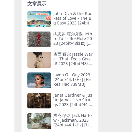
文章展示
John Diva & the Roc
kets of Love - The Bi
g Easy 2023 [24bit/
44.1kHz] [Hi-Res Fla
c 582MB]
杰思罗·塔尔乐队 Jeth
ro Tull - RökFlöte 20
23 [24bit/48kHz] [Hi
-Res Flac 606MB]
杰西·薇尔 Jessie War
e - That! Feels Goo
d! 2023 [24bit/48kH
z] [Hi-Res Flac 521
MB]
Jayda G - Guy 2023
[24bit/44.1kHz] [Hi-
Res Flac 738MB]
Janet Gardner & Jus
tin James - No Striп
gs 2023 [24bit/44.1
kHz] [Hi-Res Flac 63
4MB]
杰克·哈洛 Jack Harlo
w - Jackman. 2023
[24bit/44.1kHz] [Hi-
Res Flac 264MB]