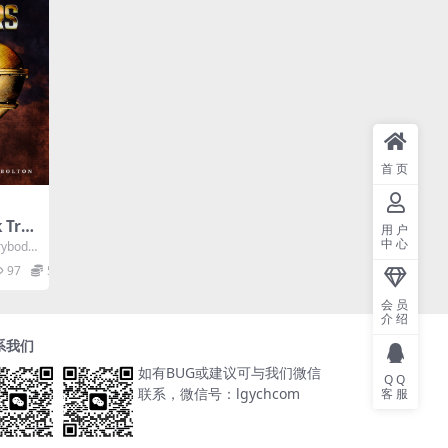
首页
k Trib
用户
lton
中心
rybod
Hz]
97
5
B]
会员
介绍
系我们
如有BUG或建议可与我们微信
QQ
联系，微信号：lgychcom
客服