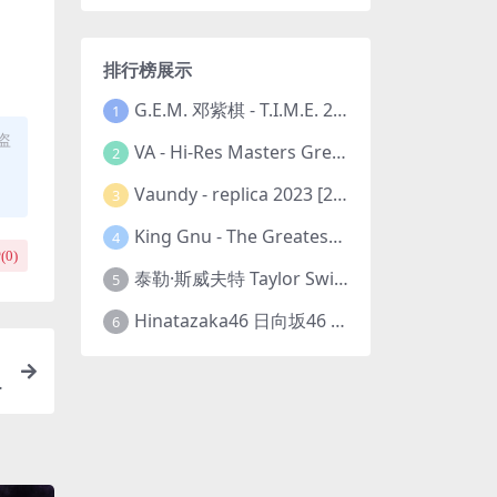
排行榜展示
G.E.M. 邓紫棋 - T.I.M.E. 2023-11-26 [24bit/48kHz] [Hi-Res Flac 313MB]
1
盗
VA - Hi-Res Masters Greatest Hits Ever Vol. III 2023 [24Bit/192kHz] [Hi-Res Flac 10.5GB]
2
Vaundy - replica 2023 [24bit/48kHz] [Hi-Res Flac 1.6GB]
3
King Gnu - The Greatest Unknown 2023 [24Bit/48kHz] [Hi-Res Flac 752MB]
4
(
0
)
泰勒·斯威夫特 Taylor Swift - The Eras Tour 2023 [24bit/44.1kHz] [Hi-Res Flac 2.02GB]
5
Hinatazaka46 日向坂46 - 脈打つ感情 2023 [24bit/96kHz] [Hi-Res Flac 3.3GB]
6
l