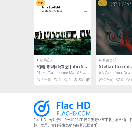
VIP
VIP
欧美音乐
欧美音乐
约翰·斯科菲尔德 John Sc
Stellar Circuits
ofield - Uncle John's Ba
To Sound 2023 
01. Mr. Tambourine Man 02. Ho
01. Catch Your Deat
nd 2023 [24Bit/96kHz]
4.1kHz] [Hi-Res
w Deep 03. ...
House 03....
2 年前
0
0
53
5
2 年前
0
[Hi-Res Flac 1.69GB]
8MB]
Flac HD - 专注于Hi-Res和SACD音乐资源分享下载，有华语、
韩、欧美、古典等发烧级高解析无损音乐。