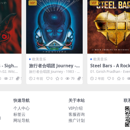
VIP
VIP
欧美音乐
欧美音乐
 - Sight
旅行者合唱团 Journey - 1
Steel Bars - A Roc
[24Bit/4
983 - Frontiers (2023 R
ute To Michael Bo
h 02. Witch
旅行者合唱团 Journey - 1983 - F
01. Girish Pradhan - Eve
 Flac 60
emaster) [24bit/192kH
2023 [24Bit/44.1k
rontiers (2023 ...
y's Crazy 0...
0
27
5
2 年前
0
0
79
5
2 年前
0
0
z] [Hi-Res Flac 1.77MB]
[Hi-Res Flac 551M
快速导航
关于本站
联
个人中心
VIP介绍
标签云
客服咨询
日
网址导航
推广计划