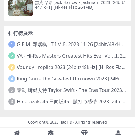
杰克·哈洛 Jack Harlow - Jackman. 2023 [24bit/
44.1kHz] [Hi-Res Flac 264MB]
排行榜展示
G.E.M. 邓紫棋 - T.I.M.E. 2023-11-26 [24bit/48kHz] [Hi-Res Flac 313MB]
1
VA - Hi-Res Masters Greatest Hits Ever Vol. III 2023 [24Bit/192kHz] [Hi-Res Flac 10.5GB]
2
Vaundy - replica 2023 [24bit/48kHz] [Hi-Res Flac 1.6GB]
3
King Gnu - The Greatest Unknown 2023 [24Bit/48kHz] [Hi-Res Flac 752MB]
4
泰勒·斯威夫特 Taylor Swift - The Eras Tour 2023 [24bit/44.1kHz] [Hi-Res Flac 2.02GB]
5
Hinatazaka46 日向坂46 - 脈打つ感情 2023 [24bit/96kHz] [Hi-Res Flac 3.3GB]
6
Copyright © 2023
Flac HD
- All rights reserved