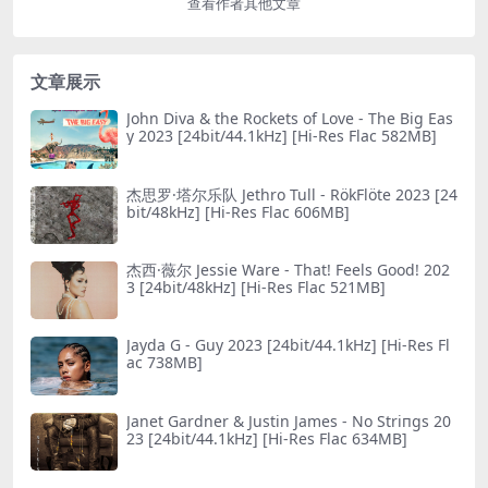
查看作者其他文章
文章展示
John Diva & the Rockets of Love - The Big Eas
y 2023 [24bit/44.1kHz] [Hi-Res Flac 582MB]
杰思罗·塔尔乐队 Jethro Tull - RökFlöte 2023 [24
bit/48kHz] [Hi-Res Flac 606MB]
杰西·薇尔 Jessie Ware - That! Feels Good! 202
3 [24bit/48kHz] [Hi-Res Flac 521MB]
Jayda G - Guy 2023 [24bit/44.1kHz] [Hi-Res Fl
ac 738MB]
Janet Gardner & Justin James - No Striпgs 20
23 [24bit/44.1kHz] [Hi-Res Flac 634MB]