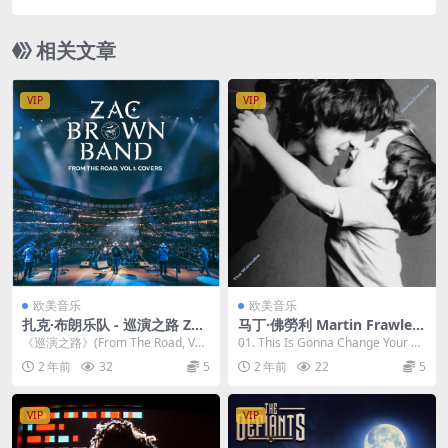
79MB]
相关文章
VIP
VIP
欧美音乐
欧美音乐
扎克·布朗乐队 - 巡演之路 Zac
马丁·佛勞利 Martin Frawley
Brown Band - From The Ro
- The Wannabe 2023 [24Bi
《巡演之路》(From The Road, Vol.
01. This Is Gonna Change Your Mi
ad, Vol. 1 Covers (2023) [24
t/48kHz] [Hi-Res Flac 439M
1 Covers)由布朗自...
nd 02. T...
2 年前
32
5
2 年前
22
5
bit/96kHz] [H-Res Flac 1.61
B]
GB]
VIP
VIP