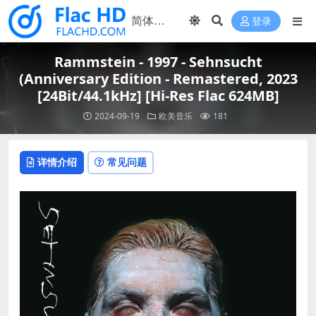
登录
Rammstein - 1997 - Sehnsucht
(Anniversary Edition - Remastered, 2023
[24Bit/44.1kHz] [Hi-Res Flac 624MB]
2024-09-19
欧美音乐
181
详情介绍
常见问题