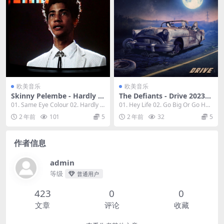
欧美音乐
欧美音乐
Skinny Pelembe - Hardly t
The Defiants - Drive 2023
he Same Snake 2023 [24Bi
[24Bit/44.1kHz] [Hi-Res Fla
01. Same Eye Colour 02. Hardly t
01. Hey Life 02. Go Big Or Go Ho
t/48kHz] [Hi-Res Flac 360M
c 679MB]
he Same ...
me 03. 1...
2 年前
101
5
2 年前
32
5
B]
作者信息
admin
等级
普通用户
423
0
0
文章
评论
收藏