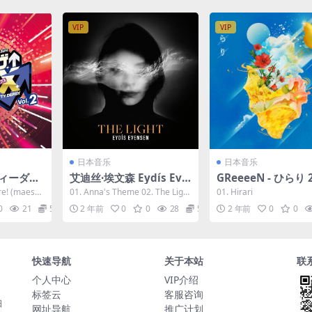
VIP
VIP
日本音乐
日本音乐
ティーダー
艾迪丝·埃文森 Eydís Eve
GReeeeN - ひらり 
LIVE R
nsen - The Light 2023
[24bit/48kHz] [Hi-
re! (maeshi
01. Anna's Theme 02. The Light
01. Hirari
M「ぱか☆ア
[24bit/96kHz] [H-Res Fl
lac 44.8MB]
II 03. 17...
0
21
5
2 年前
0
0
28
5
2 年前
0
0
.2 202
ac 685MB]
] [Hi-Res
快速导航
关于本站
联
个人中心
VIP介绍
标签云
客服咨询
日
网址导航
推广计划