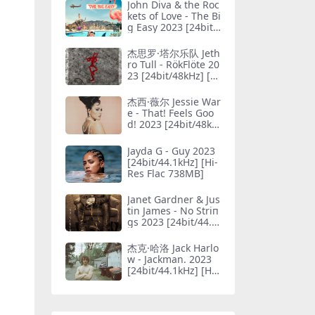
John Diva & the Roc
kets of Love - The Bi
g Easy 2023 [24bit/
44.1kHz] [Hi-Res Fla
c 582MB]
杰思罗·塔尔乐队 Jeth
ro Tull - RökFlöte 20
23 [24bit/48kHz] [Hi
-Res Flac 606MB]
杰西·薇尔 Jessie War
e - That! Feels Goo
d! 2023 [24bit/48kH
z] [Hi-Res Flac 521
MB]
Jayda G - Guy 2023
[24bit/44.1kHz] [Hi-
Res Flac 738MB]
Janet Gardner & Jus
tin James - No Striп
gs 2023 [24bit/44.1
kHz] [Hi-Res Flac 63
4MB]
杰克·哈洛 Jack Harlo
w - Jackman. 2023
[24bit/44.1kHz] [Hi-
Res Flac 264MB]