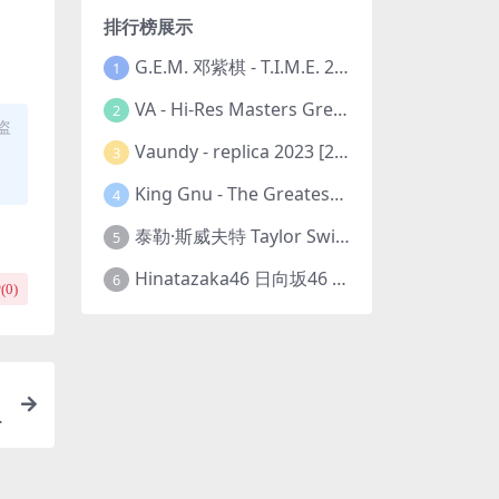
排行榜展示
G.E.M. 邓紫棋 - T.I.M.E. 2023-11-26 [24bit/48kHz] [Hi-Res Flac 313MB]
1
VA - Hi-Res Masters Greatest Hits Ever Vol. III 2023 [24Bit/192kHz] [Hi-Res Flac 10.5GB]
2
盗
Vaundy - replica 2023 [24bit/48kHz] [Hi-Res Flac 1.6GB]
3
King Gnu - The Greatest Unknown 2023 [24Bit/48kHz] [Hi-Res Flac 752MB]
4
泰勒·斯威夫特 Taylor Swift - The Eras Tour 2023 [24bit/44.1kHz] [Hi-Res Flac 2.02GB]
5
Hinatazaka46 日向坂46 - 脈打つ感情 2023 [24bit/96kHz] [Hi-Res Flac 3.3GB]
6
(
0
)