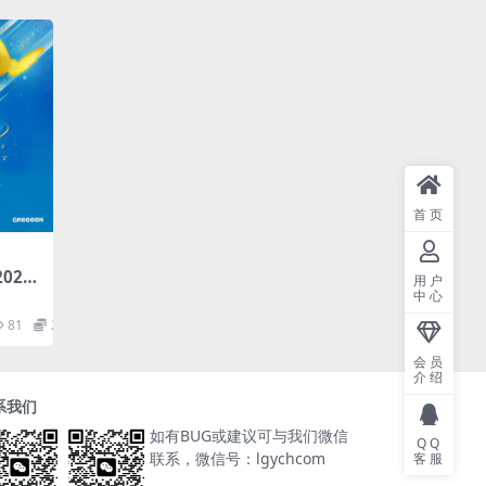
首页
2023
用户
Res F
中心
81
2
会员
介绍
系我们
如有BUG或建议可与我们微信
QQ
联系，微信号：lgychcom
客服