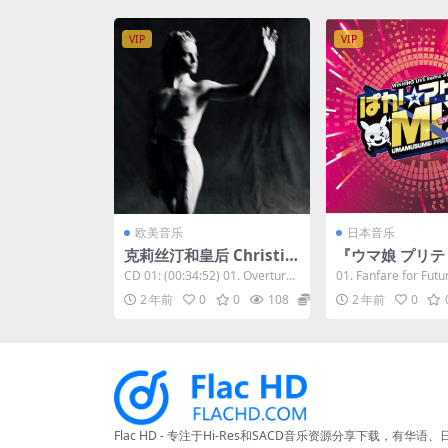
VIP
VIP
欧美音乐
日本音乐
克莉丝汀和皇后 Christin
『ウマ娘 プリ
e and the Queens - Par
ビー』WINNING 
CD 01: (00:34:52) 01. Overture
01. Fanfare for Futu
anoïa, Angels, True Lov
emix ALBU
02. Tears...
ma soshi ...
2 年前
0
0
108
5
2 年前
0
e 2023 [24Bit/176.4kH
ゲ↑ミックス」Vol
z] [Hi-Res Flac 3.146GB]
3 [24bit/96kHz
Flac 0.98GB]
Flac HD - 专注于Hi-Res和SACD音乐资源分享下载，有华语、