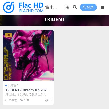
登录
TRiDENT
VIP
日本音乐
TRiDENT - Dream Up 2023
[24Bit/48kHz] [Hi-Res Flac
見た目からは決して想像しがた
250MB]
い、重圧なサウンドとパフォーマ
2 年前
158
5
ンス 三叉槍(さんさそ...