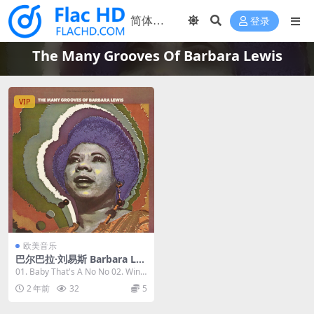
登录
The Many Grooves Of Barbara Lewis
VIP
欧美音乐
巴尔巴拉·刘易斯 Barbara Le
wis - The Many Grooves Of
01. Baby That's A No No 02. Wind
Barbara Lewis 1970/2023 [2
mills Of...
2 年前
32
5
4bit/192kHz] [H-Res Flac 1.
32GB]