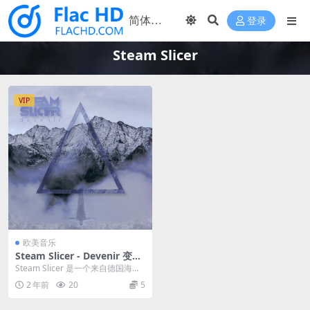
登录
Steam Slicer
VIP
欧美音乐
Steam Slicer - Devenir 变成
(2023) [24bit/96kHz] [H-Re
Steam Slicer 是一个来自德国海德
s Flac 1.06GB]
堡的前卫金属独奏项目。 地球母亲
2 年前
20
5
的力...