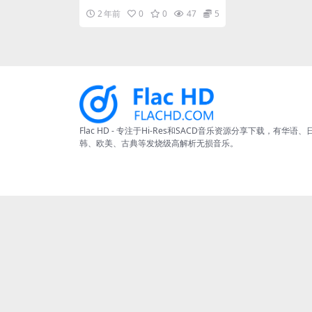
[24Bit/96kHz] [Hi-Res Fla
enor Regin...
2 年前
0
0
47
5
c 986MB]
Flac HD - 专注于Hi-Res和SACD音乐资源分享下载，有华语、
韩、欧美、古典等发烧级高解析无损音乐。