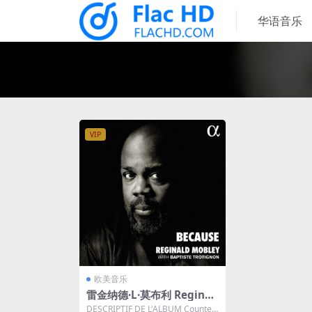
华语音乐
VIP
欧美音乐
雷金纳德·L·莫布利 Reginal
d Mobley - Because 2023
DESCRIPTIF DE L'ALBUM Countert