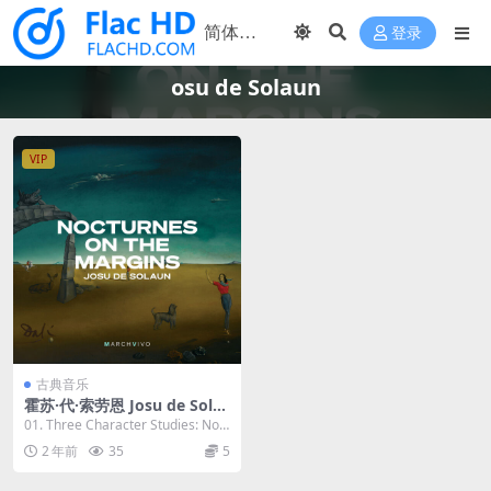
登录
osu de Solaun
VIP
古典音乐
霍苏·代·索劳恩 Josu de Sola
un - Nocturnes on the Mar
01. Three Character Studies: No.
gins 2023 [24bit/96kHz] [H-
1, Noct...
2 年前
35
5
Res Flac 488.7MB]