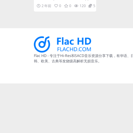
it/48kHz] [Hi-Res Flac 50
05) 02...
2 年前
0
0
120
5
1MB]
Flac HD - 专注于Hi-Res和SACD音乐资源分享下载，有华语、
韩、欧美、古典等发烧级高解析无损音乐。