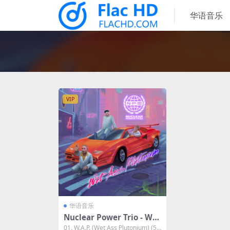
华语音乐
VIP
华语音乐
Nuclear Power Trio - Wet
Ass Plutonium 2023 [24B
01. W.A.P. (Wet Ass Plutonium) (5: