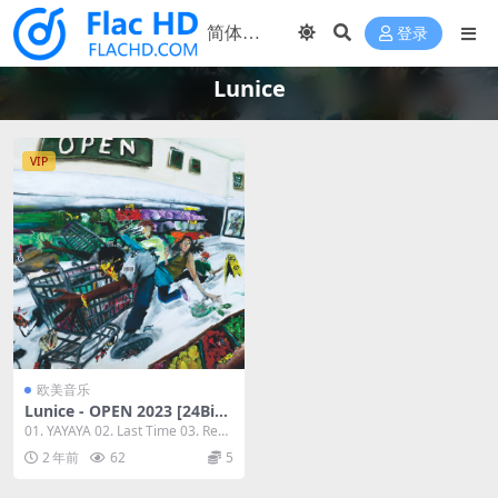
登录
Lunice
VIP
欧美音乐
Lunice - OPEN 2023 [24Bit/
44.1kHz] [Hi-Res Flac 298M
01. YAYAYA 02. Last Time 03. Red
B]
Congo 0...
2 年前
62
5