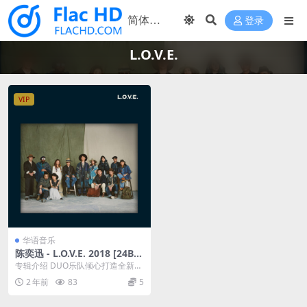
登录
L.O.V.E.
VIP
华语音乐
陈奕迅 - L.O.V.E. 2018 [24Bi
t/48kHz] [Hi-Res Flac 854M
专辑介绍 DUO乐队倾心打造全新大
B]
碟《L.O.V.E.》 由陈奕迅带你走进11
2 年前
83
5
个...