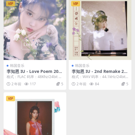
VIP
VIP
韩国音乐
韩国音乐
李知恩 IU - Love Poem 2019
李知恩 IU - 2nd Remake 20
[24bit/48Khz] [Hi-Res Flac 3
17 Album 꽃갈피 둘[24bit/4
格式：FLAC 码率：48Khz/24bit 流
格式：WAV 码率：44.1kHz/24bit
30MB]
4.1kHz] [Hi-Res WAV 347M
派：流行 发行日期：2019-1...
流派：流行 发行日期：2017-...
2 年前
117
5
2 年前
84
5
B]
VIP