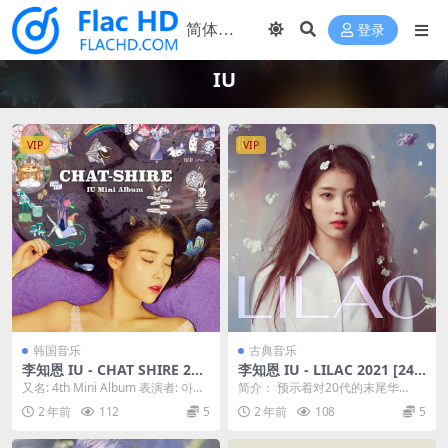
登录
IU
VIP
VIP
韩国音乐
古典音乐
李知恩 IU - CHAT SHIRE 201
李知恩 IU - LILAC 2021 [24b
5 [24bit/48kHz] [Hi-Res Fla
it/48kHz] [Hi-Res Flac 440
又名: 4th Mini Album 表演者: 아이
简介： 预示着对20代的末尾华
c 327MB]
MB]
유 / IU 流派: 流行 ...
丽"问候"的IU随着春天的气息以第
2 年前
112
5
2 年前
108
5
五张正规专辑《L...