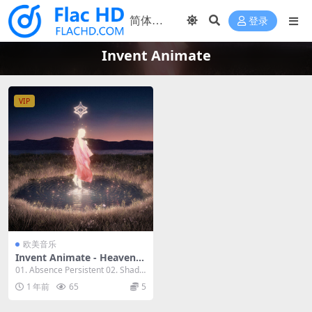
登录
Invent Animate
VIP
欧美音乐
Invent Animate - Heavener
2023 [24bit/44.1kHz] [Hi-Re
01. Absence Persistent 02. Shade
s Flac 558MB]
Astray ...
1 年前
65
5