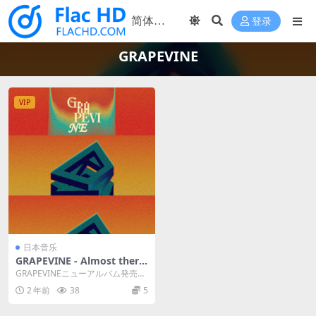
登录
GRAPEVINE
VIP
日本音乐
GRAPEVINE - Almost there
2023 [24bit/96kHz] [Hi-Res
GRAPEVINEニューアルバム発売決
Flac 1.03GB]
定!各界から高い評価を受け、スマ
2 年前
38
5
ッシュヒッ...