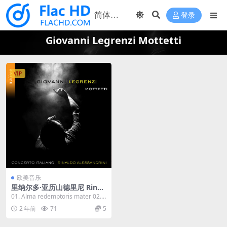
登录
Giovanni Legrenzi Mottetti
VIP
欧美音乐
里纳尔多·亚历山德里尼 Rinal
do Alessandrini - Giovanni
01. Alma redemptoris mater 02.
Legrenzi Mottetti 2023 [24
Albescite...
2 年前
71
5
Bit/88.2kHz] [Hi-Res Flac 8
13MB]