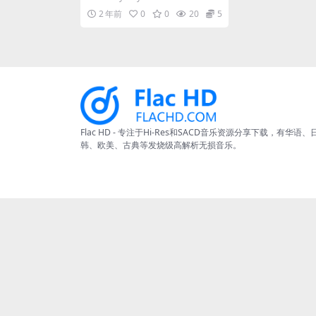
kHz] [Hi-Res Flac 410MB]
earne...
2 年前
0
0
20
5
Flac HD - 专注于Hi-Res和SACD音乐资源分享下载，有华语、
韩、欧美、古典等发烧级高解析无损音乐。