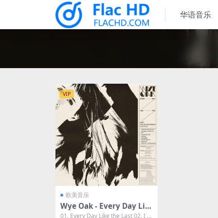
华语音乐
VIP
欧美音乐
Wye Oak - Every Day Lik
e the Last 2023 [24Bit/48
01. Every Day Like the Last 02. I L