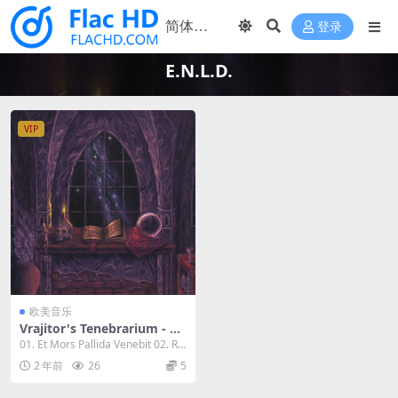
登录
E.N.L.D.
VIP
欧美音乐
Vrajitor's Tenebrarium - E.
N.L.D. 2023 [24Bit/44.1kHz]
01. Et Mors Pallida Venebit 02. Ru
[Hi-Res Flac 446MB]
bedo 0...
2 年前
26
5