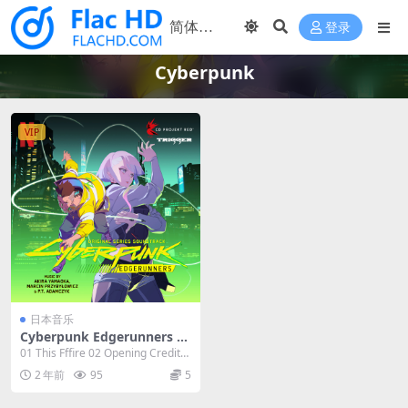
登录
Cyberpunk
VIP
日本音乐
Cyberpunk Edgerunners O
riginal Series Soundtrack 2
01 This Fffire 02 Opening Credits
023 [24bit/44.1kHz] [Hi-Res
03 Mod...
2 年前
95
5
Flac 460MB]