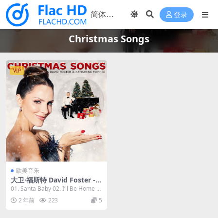
登录
Christmas Songs
VIP
欧美音乐
大卫·福斯特 David Foster - C
hristmas Songs 2023 [24Bi
01. Santa Baby 02. I’ll Be Home F
t/48kHz] [Hi-Res Flac 534M
or Chri...
2 年前
223
5
B]