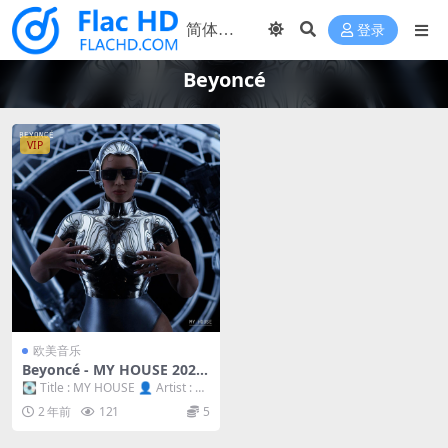
登录
Beyoncé
VIP
欧美音乐
Beyoncé - MY HOUSE 2023
[24bit/88kHz] [Hi-Res Flac
💽 Title : MY HOUSE 👤 Artist : Be
85MB]
yoncé 📅 ...
2 年前
121
5