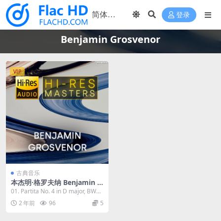
登录
Benjamin Grosvenor
VIP
古典音乐
本杰明·格罗夫纳 Benjamin G
rosvenor - Hi-Res Masters
01. Partita No. 4 in D major, BWV
2023 [24Bit/88.2kHz] [Hi-Re
828: I...
2 年前
96
5
s Flac 2.87GB]