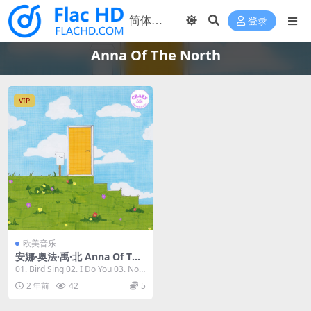
登录
Anna Of The North
VIP
欧美音乐
安娜·奥法·禹·北 Anna Of The
North - Crazy Life (Deluxe)
01. Bird Sing 02. I Do You 03. Nob
2023 [24Bit/44.1kHz] [Hi-Re
ody 04...
2 年前
42
5
s Flac 543MB]