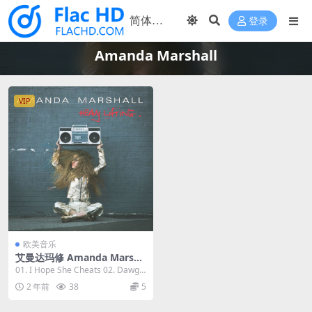
登录
Amanda Marshall
VIP
欧美音乐
艾曼达玛修 Amanda Marsha
ll - Heavy Lifting 2023 [24Bi
01. I Hope She Cheats 02. Dawgc
t/44.1kHz] [Hi-Res Flac 452
atcher 03...
2 年前
38
5
MB]