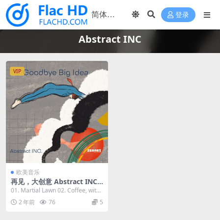
登录
Abstract INC
VIP
欧美音乐
再见，大创意 Abstract INC.
- Goodbye Big Idea (2023)
01. Martial Lawn 02. Coffee, with
[24bit/96kHz] [Hi-Res Flac
a Tiny...
2 年前
76
5
795MB]